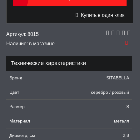
ЦИОННЫЕ КОЛЬЦА И
Купить в один клик
ДКИ НА ЧЛЕН
УЖДАЮЩИЕ
Артикул:
8015
СТВА, ФЕРОМОНЫ
Наличие:
в магазине
ОПУЛИ, ВИБРОЯЙЦА,
АЖЕРЫ КЕГЕЛЯ
Технические характеристики
ПОНЫ,
ОПРОТЕЗЫ
Бренд
SITABELLA
ЛЬ ДЛЯ СЕКСА
Цвет
серебро / розовый
Размер
S
УМНЫЕ ПОМПЫ
Материал
металл
М ПРИКОЛЫ,
РОЧНАЯ УПАКОВКА
Диаметр, см
2,8