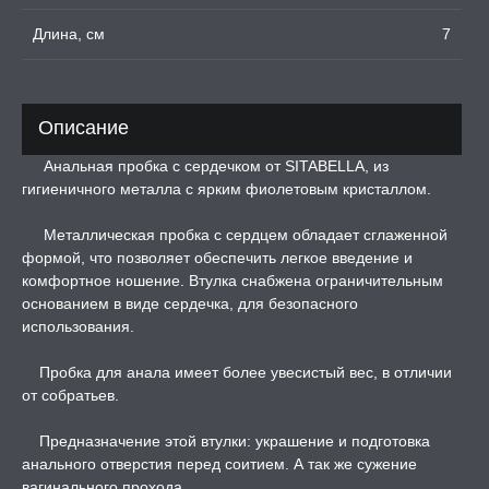
ЕРВАТИВЫ
Длина, см
7
ТРУАЛЬНЫЕ ЧАШИ И
ОНЫ ДЛЯ СЕКСА
Описание
Анальная пробка с сердечком от SITABELLA, из
ДЫ
гигиеничного металла с ярким фиолетовым кристаллом.
Металлическая пробка с сердцем обладает сглаженной
РОЧНАЯ КАРТА
формой, что позволяет обеспечить легкое введение и
комфортное ношение. Втулка снабжена ограничительным
А -50%, ТОВАР ЗА
основанием в виде сердечка, для безопасного
ЦЕНЫ
использования.
СЕССИЯ ОБРАЗ
Пробка для анала имеет более увесистый вес, в отличии
от собратьев.
РИ, БОНДАЖ
Предназначение этой втулки: украшение и подготовка
анального отверстия перед соитием. А так же сужение
вагинального прохода.