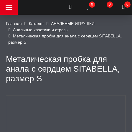
0
0
0
Главная
Каталог
АНАЛЬНЫЕ ИГРУШКИ
Анальные хвостики и стразы
Металическая пробка для анала с сердцем SITABELLA,
РОДАЖА, АКЦИИ и
размер S
КИ
Металическая пробка для
АТОРЫ
анала с сердцем SITABELLA,
размер S
ОИМИТАТОРЫ
ЬНЫЕ ИГРУШКИ
аторы
и