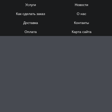
Услуги
Новости
Как сделать заказ
О нас
Доставка
Контакты
Оплата
Карта сайта
Сотрудничество
8 (920) 000-60-32
8 (910) 137-73-
58
Понедельник - Суббота
с 12:00 до 21:00
Воскресенье
- выходной
Доставка за час в Н.Новгороде