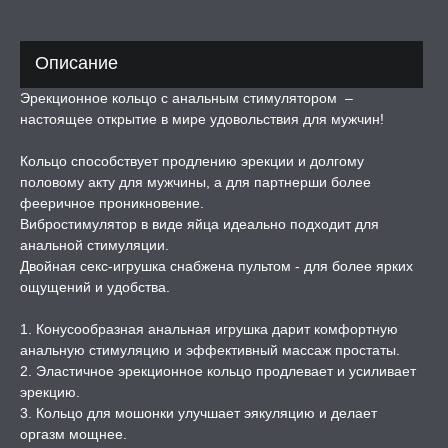
ЕРВАТИВЫ
Описание
ТРУАЛЬНЫЕ ЧАШИ И
Эрекционное кольцо с анальным стимулятором –
ОНЫ ДЛЯ СЕКСА
настоящее открытие в мире удовольствия для мужчин!
ДЫ
Кольцо способствует продлению эрекции и долгому
половому акту для мужчины, а для партнерши более
фееричное проникновение.
РОЧНАЯ КАРТА
Вибростимулятор в виде яйца идеально подходит для
анальной стимуляции.
Двойная секс-игрушка снабжена пультом - для более ярких
А -50%, ТОВАР ЗА
ЦЕНЫ
ощущений и удобства.
1. Конусообразная анальная игрушка дарит комфортную
СЕССИЯ ОБРАЗ
анальную стимуляцию и эффективный массаж простаты.
2. Эластичное эрекционное кольцо продлевает и усиливает
эрекцию.
РИ, БОНДАЖ
3. Кольцо для мошонки улучшает эякуляцию и делает
оргазм мощнее.