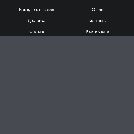
Как сделать заказ
О нас
Доставка
Контакты
Оплата
Карта сайта
Сотрудничество
8 (920) 000-60-32
8 (910) 137-73-
58
Понедельник - Суббота
с 12:00 до 21:00
Воскресенье
- выходной
Доставка за час в Н.Новгороде