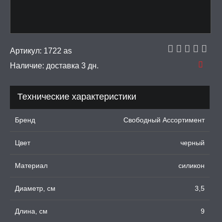
ЦИОННЫЕ КОЛЬЦА И
ДКИ НА ЧЛЕН
УЖДАЮЩИЕ
Артикул:
1722 as
СТВА, ФЕРОМОНЫ
Наличие:
доставка 3 дн.
ОПУЛИ, ВИБРОЯЙЦА,
АЖЕРЫ КЕГЕЛЯ
Технические характеристики
ПОНЫ,
ОПРОТЕЗЫ
Бренд
Свободный Ассортимент
Цвет
черный
ЛЬ ДЛЯ СЕКСА
Материал
силикон
УМНЫЕ ПОМПЫ
Диаметр, см
3,5
М ПРИКОЛЫ,
РОЧНАЯ УПАКОВКА
Длина, см
9