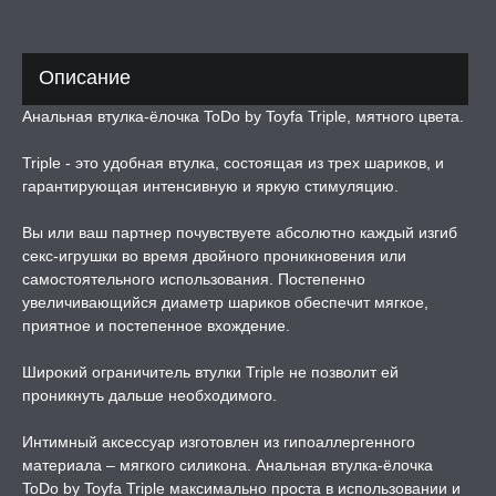
ЕРВАТИВЫ
Описание
ТРУАЛЬНЫЕ ЧАШИ И
ОНЫ ДЛЯ СЕКСА
Анальная втулка-ёлочка ToDo by Toyfa Triple, мятного цвета.
Triple - это удобная втулка, состоящая из трех шариков, и
ДЫ
гарантирующая интенсивную и яркую стимуляцию.
Вы или ваш партнер почувствуете абсолютно каждый изгиб
РОЧНАЯ КАРТА
секс-игрушки во время двойного проникновения или
самостоятельного использования. Постепенно
А -50%, ТОВАР ЗА
увеличивающийся диаметр шариков обеспечит мягкое,
ЦЕНЫ
приятное и постепенное вхождение.
Широкий ограничитель втулки Triple не позволит ей
СЕССИЯ ОБРАЗ
проникнуть дальше необходимого.
Интимный аксессуар изготовлен из гипоаллергенного
РИ, БОНДАЖ
материала – мягкого силикона. Анальная втулка-ёлочка
ToDo by Toyfa Triple максимально проста в использовании и