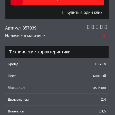
ЦИОННЫЕ КОЛЬЦА И
Купить в один клик
ДКИ НА ЧЛЕН
УЖДАЮЩИЕ
Артикул:
357039
СТВА, ФЕРОМОНЫ
Наличие:
в магазине
ОПУЛИ, ВИБРОЯЙЦА,
АЖЕРЫ КЕГЕЛЯ
Технические характеристики
ПОНЫ,
ОПРОТЕЗЫ
Бренд
TOYFA
ЛЬ ДЛЯ СЕКСА
Цвет
мятный
Материал
силикон
УМНЫЕ ПОМПЫ
Диаметр, см
2,4
М ПРИКОЛЫ,
РОЧНАЯ УПАКОВКА
Длина, см
10,5