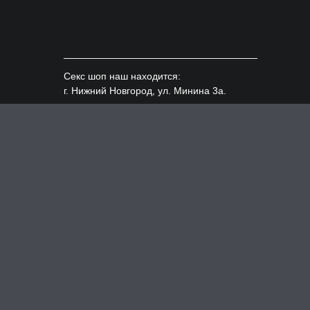
Секс шоп наш находится:
г. Нижний Новгород, ул. Минина 3а.
Доставка по всем городам России:
Москва, Казань, СПБ и т.д.
ИНН 526220154490, ОГРНИП 319527500104628
Интернет-магазин «Intim Kox» © 2026