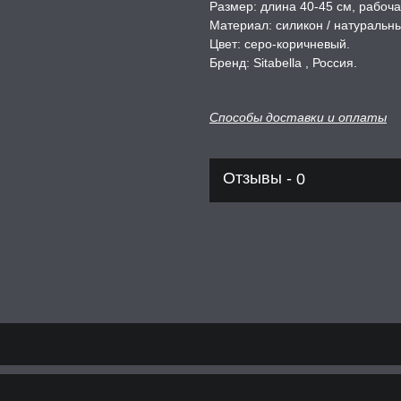
Размер: длина 40-45 см, рабоча
Материал: силикон / натуральн
Цвет: серо-коричневый.
Бренд: Sitabella , Россия.
Способы доставки и оплаты
Отзывы -
0