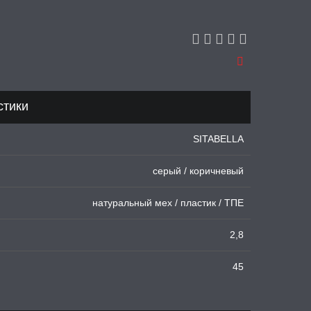
стики
SITABELLA
серый / коричневый
натуральный мех / пластик / ТПЕ
2,8
45