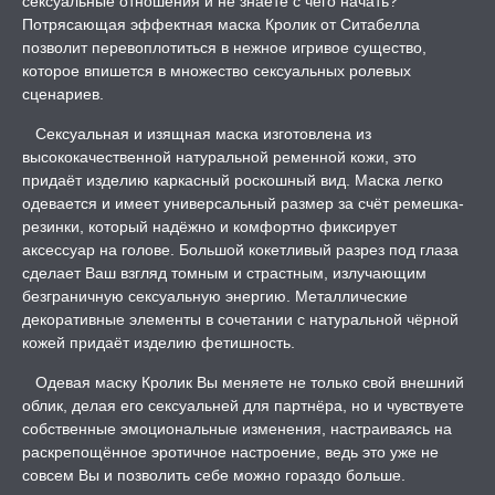
сексуальные отношения и не знаете с чего начать?
ЛЬ ДЛЯ СЕКСА
Потрясающая эффектная маска Кролик от Ситабелла
позволит перевоплотиться в нежное игривое существо,
которое впишется в множество сексуальных ролевых
УМНЫЕ ПОМПЫ
сценариев.
Сексуальная и изящная маска изготовлена из
М ПРИКОЛЫ,
высококачественной натуральной ременной кожи, это
РОЧНАЯ УПАКОВКА
придаёт изделию каркасный роскошный вид. Маска легко
одевается и имеет универсальный размер за счёт ремешка-
ЕРВАТИВЫ
резинки, который надёжно и комфортно фиксирует
аксессуар на голове. Большой кокетливый разрез под глаза
сделает Ваш взгляд томным и страстным, излучающим
ТРУАЛЬНЫЕ ЧАШИ И
ОНЫ ДЛЯ СЕКСА
безграничную сексуальную энергию. Металлические
декоративные элементы в сочетании с натуральной чёрной
кожей придаёт изделию фетишность.
ДЫ
Одевая маску Кролик Вы меняете не только свой внешний
облик, делая его сексуальней для партнёра, но и чувствуете
РОЧНАЯ КАРТА
собственные эмоциональные изменения, настраиваясь на
раскрепощённое эротичное настроение, ведь это уже не
совсем Вы и позволить себе можно гораздо больше.
А -50%, ТОВАР ЗА