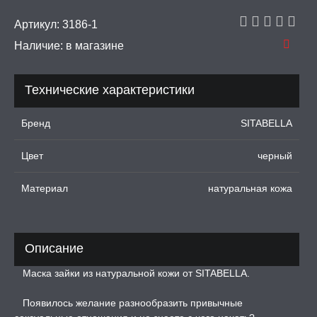
имуляторы
Артикул:
3186-1
Наличие:
в магазине
И, ИНТИМ-ГЕЛИ,
А, ЛУБРИКАНТЫ
Технические характеристики
УРБАТОРЫ ДЛЯ
ИН
Бренд
SITABELLA
ЦИОННЫЕ КОЛЬЦА И
ДКИ НА ЧЛЕН
Цвет
черный
УЖДАЮЩИЕ
Материал
натуральная кожа
СТВА, ФЕРОМОНЫ
ОПУЛИ, ВИБРОЯЙЦА,
АЖЕРЫ КЕГЕЛЯ
Описание
Маска зайки из натуральной кожи от SITABELLA.
ПОНЫ,
ОПРОТЕЗЫ
Появилось желание разнообразить привычные