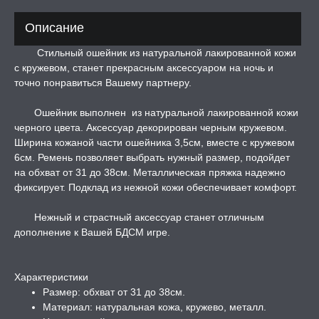
ЛЬ ДЛЯ СЕКСА
Описание
УМНЫЕ ПОМПЫ
Стильный ошейник из натуральной лакированной кожи
с кружевом, станет прекрасным аксессуаром на ночь и
точно понравиться Вашему партнеру.
М ПРИКОЛЫ,
РОЧНАЯ УПАКОВКА
Ошейник выполнен из натуральной лакированной кожи
черного цвета. Аксессуар декорирован черным кружевом.
ЕРВАТИВЫ
Ширина кожаной части ошейника 3,5см, вместе с кружевом
6см. Ремень позволяет выбрать нужный размер, подойдет
на обхват от 31 до 38см. Металлическая пряжка надежно
ТРУАЛЬНЫЕ ЧАШИ И
фиксирует. Подклад из нежной кожи обеспечивает комфорт.
ОНЫ ДЛЯ СЕКСА
Нежный и страстный аксессуар станет отличным
ДЫ
дополнение к Вашей БДСМ игре.
РОЧНАЯ КАРТА
Характеристики
Размер: обхват от 31 до 38см.
Материал: натуральная кожа, кружево, металл.
А -50%, ТОВАР ЗА