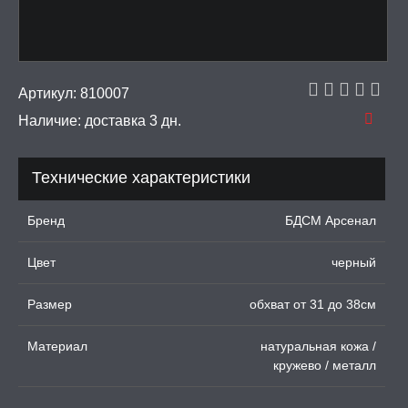
имуляторы
И, ИНТИМ-ГЕЛИ,
А, ЛУБРИКАНТЫ
Артикул:
810007
Наличие:
доставка 3 дн.
УРБАТОРЫ ДЛЯ
ИН
Технические характеристики
ЦИОННЫЕ КОЛЬЦА И
ДКИ НА ЧЛЕН
Бренд
БДСМ Арсенал
УЖДАЮЩИЕ
СТВА, ФЕРОМОНЫ
Цвет
черный
ОПУЛИ, ВИБРОЯЙЦА,
Размер
обхват от 31 до 38см
АЖЕРЫ КЕГЕЛЯ
Материал
натуральная кожа /
ПОНЫ,
кружево / металл
ОПРОТЕЗЫ