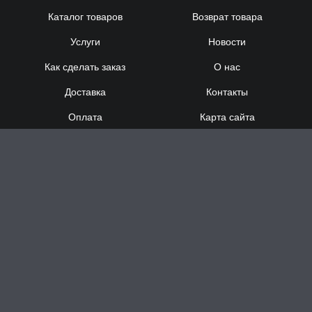
Каталог товаров
Возврат товара
Услуги
Новости
Как сделать заказ
О нас
Доставка
Контакты
Оплата
Карта сайта
Сотрудничество
8 (920) 000-60-32
8 (910) 137-73-
58
Понедельник - Суббота
с 12:00 до 21:00
Воскресенье
- выходной
Доставка за час в Н.Новгороде