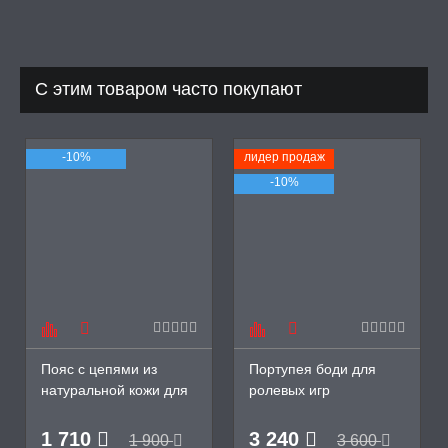
ЦЕНЫ
СЕССИЯ ОБРАЗ
С этим товаром часто покупают
РИ, БОНДАЖ
-10%
лидер продаж
-10%
Пояс с цепями из
Портупея боди для
натуральной кожи для
ролевых игр
игр БДСМ. 300-09
1 710
3 240
1 900
3 600