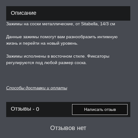
ЛЬ ДЛЯ СЕКСА
Описание
УМНЫЕ ПОМПЫ
Зажимы на соски металлические, от Sitabella, 14/3 см
Данные зажимы помогут вам разнообразить интимную
М ПРИКОЛЫ,
жизнь и перейти на новый уровень.
РОЧНАЯ УПАКОВКА
Зажимы исполнены в восточном стиле. Фиксаторы
ЕРВАТИВЫ
регулируются под любой размер соска.
ТРУАЛЬНЫЕ ЧАШИ И
ОНЫ ДЛЯ СЕКСА
Способы доставки и оплаты
ДЫ
Отзывы -
0
Написать отзыв
РОЧНАЯ КАРТА
Отзывов нет
А -50%, ТОВАР ЗА