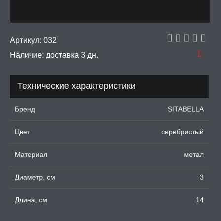
имуляторы
И, ИНТИМ-ГЕЛИ,
Артикул:
032
А, ЛУБРИКАНТЫ
Наличие:
доставка 3 дн.
УРБАТОРЫ ДЛЯ
ИН
Технические характеристики
ЦИОННЫЕ КОЛЬЦА И
ДКИ НА ЧЛЕН
Бренд
SITABELLA
УЖДАЮЩИЕ
Цвет
серебристый
СТВА, ФЕРОМОНЫ
Материал
метал
ОПУЛИ, ВИБРОЯЙЦА,
АЖЕРЫ КЕГЕЛЯ
Диаметр, см
3
ПОНЫ,
Длина, см
14
ОПРОТЕЗЫ