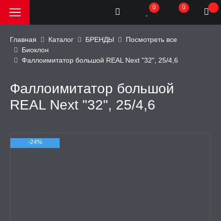
0
0
Главная
Каталог
БРЕНДЫ
Посмотреть все
Биоклон
Фаллоимитатор большой REAL Next "32", 25/4,6
РОДАЖА, АКЦИИ и
КИ
Фаллоимитатор большой
АТОРЫ
REAL Next "32", 25/4,6
ОИМИТАТОРЫ
-24%
ЬНЫЕ ИГРУШКИ
ИЧЕСКОЕ БЕЛЬЕ