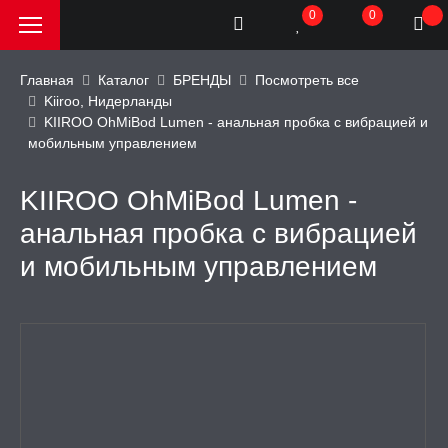
0
0
Главная
Каталог
БРЕНДЫ
Посмотреть все
Kiiroo, Нидерланды
KIIROO OhMiBod Lumen - анальная пробка с вибрацией и
РОДАЖА, АКЦИИ и
мобильным управлением
КИ
KIIROO OhMiBod Lumen -
АТОРЫ
анальная пробка с вибрацией
и мобильным управлением
ОИМИТАТОРЫ
ЬНЫЕ ИГРУШКИ
ИЧЕСКОЕ БЕЛЬЕ