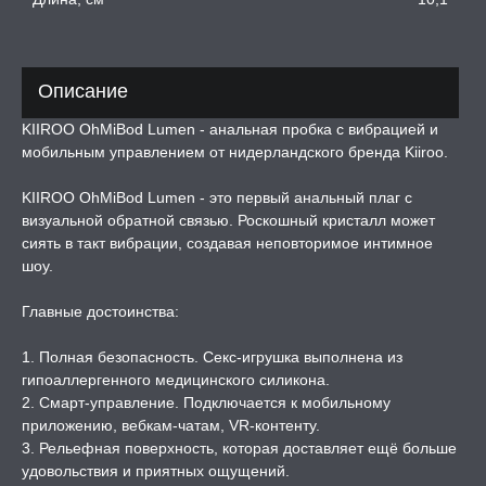
РОЧНАЯ КАРТА
А -50%, ТОВАР ЗА
ЦЕНЫ
Описание
KIIROO OhMiBod Lumen - анальная пробка с вибрацией и
СЕССИЯ ОБРАЗ
мобильным управлением от нидерландского бренда Kiiroo.
KIIROO OhMiBod Lumen - это первый анальный плаг с
РИ, БОНДАЖ
визуальной обратной связью. Роскошный кристалл может
сиять в такт вибрации, создавая неповторимое интимное
шоу.
Главные достоинства:
1. Полная безопасность. Секс-игрушка выполнена из
гипоаллергенного медицинского силикона.
2. Смарт-управление. Подключается к мобильному
приложению, вебкам-чатам, VR-контенту.
3. Рельефная поверхность, которая доставляет ещё больше
удовольствия и приятных ощущений.