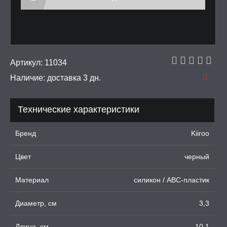
УМНЫЕ ПОМПЫ
М ПРИКОЛЫ,
РОЧНАЯ УПАКОВКА
Артикул:
11034
Наличие:
доставка 3 дн.
ЕРВАТИВЫ
Технические характеристики
ТРУАЛЬНЫЕ ЧАШИ И
ОНЫ ДЛЯ СЕКСА
Бренд
Kiiroo
ДЫ
Цвет
черный
Материал
силикон / ABC-пластик
Диаметр, см
3,3
Длина, см
10,1