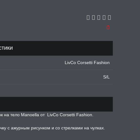
стики
LivCo Corsetti Fashion
S/L
а тело Manoella от LivCo Corsetti Fashion.
чку с ажурным рисунком и со стрелками на чулках.