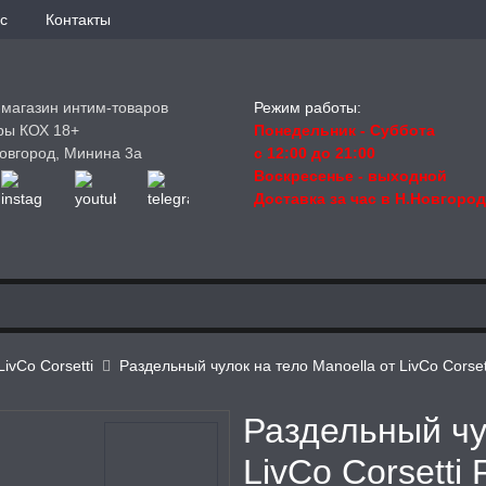
с
Контакты
-магазин интим-товаров
Режим работы:
ры КОХ 18+
Понедельник - Суббота
овгород, Минина 3а
с 12:00 до 21:00
Воскресенье
- выходной
Доставка за час в Н.Новгоро
LivCo Corsetti
Раздельный чулок на тело Manoella от LivCo Corset
Раздельный чу
LivCo Corsetti 