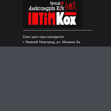
Секс шоп наш находится:
г. Нижний Новгород, ул. Минина 3а.
Доставка по всем городам России:
Москва, Казань, СПБ и т.д.
ИНН 526220154490, ОГРНИП 319527500104628