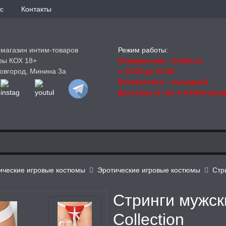
с
Контакты
-магазин интим-товаров
Режим работы:
ры КОХ 18+
Понедельник - Суббота
овгород, Минина 3а
с 12:00 до 21:00
Воскресенье
- выходной
Доставка за час в Н.Новгоро
ические игровые костюмы
Эротические игровые костюмы
Стр
Стринги мужски
Collection