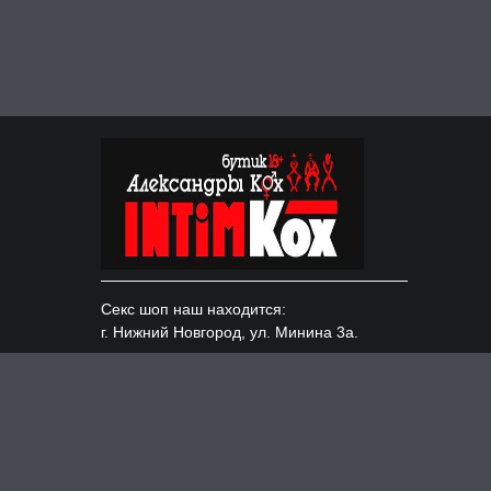
Секс шоп наш находится:
г. Нижний Новгород, ул. Минина 3а.
Доставка по всем городам России:
Москва, Казань, СПБ и т.д.
ИНН 526220154490, ОГРНИП 319527500104628