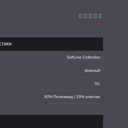
стики
SoftLine Collection
красный
S/L
80% Полиамид / 20% эластан