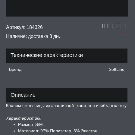
рашения
 И ФЕТИШ
Артикул:
184326
Наличие:
доставка 3 дн.
И, ИНТИМ-ГЕЛИ,
А, ЛУБРИКАНТЫ
Технические характеристики
УРБАТОРЫ ДЛЯ
ИН
Бренд
SoftLine
ЦИОННЫЕ КОЛЬЦА И
ДКИ НА ЧЛЕН
УЖДАЮЩИЕ
Описание
СТВА, ФЕРОМОНЫ
Костюм школьницы из эластичной ткани: топ и юбка в клетку.
ОПУЛИ, ВИБРОЯЙЦА,
АЖЕРЫ КЕГЕЛЯ
Характеристики
Размер: S/M.
ПОНЫ,
Материал: 97% Полиэстер, 3% Эластан.
ОПРОТЕЗЫ