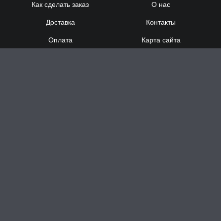
Как сделать заказ
О нас
Доставка
Контакты
Оплата
Карта сайта
Сотрудничество
8 (920) 000-60-32
8 (910) 137-73-
58
Понедельник - Суббота
с 12:00 до 21:00
Воскресенье
- выходной
Доставка за час в Н.Новгороде
Заказать звонок