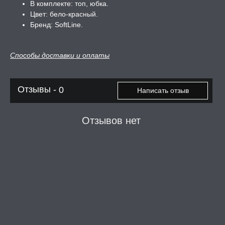
В комплекте: топ, юбка.
Цвет: бело-красный.
Бренд: SoftLine.
ЛЬ ДЛЯ СЕКСА
Способы доставки и оплаты
УМНЫЕ ПОМПЫ
М ПРИКОЛЫ,
Отзывы -
0
Написать отзыв
РОЧНАЯ УПАКОВКА
Отзывов нет
ЕРВАТИВЫ
ТРУАЛЬНЫЕ ЧАШИ И
ОНЫ ДЛЯ СЕКСА
ДЫ
РОЧНАЯ КАРТА