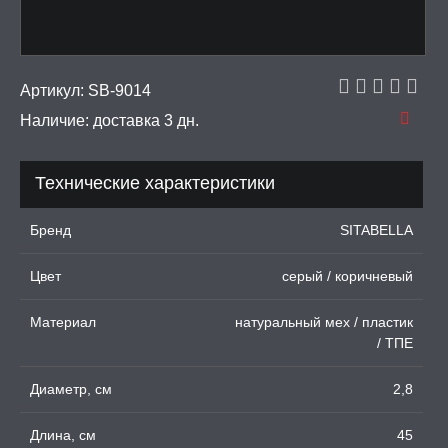
рашения
 И ФЕТИШ
Артикул:
SB-9014
Наличие:
доставка 3 дн.
И, ИНТИМ-ГЕЛИ,
А, ЛУБРИКАНТЫ
Технические характеристики
УРБАТОРЫ ДЛЯ
ИН
Бренд
SITABELLA
ЦИОННЫЕ КОЛЬЦА И
ДКИ НА ЧЛЕН
Цвет
серый / коричневый
УЖДАЮЩИЕ
Материал
натуральный мех / пластик
СТВА, ФЕРОМОНЫ
/ ТПЕ
ОПУЛИ, ВИБРОЯЙЦА,
АЖЕРЫ КЕГЕЛЯ
Диаметр, см
2,8
ПОНЫ,
Длина, см
45
ОПРОТЕЗЫ