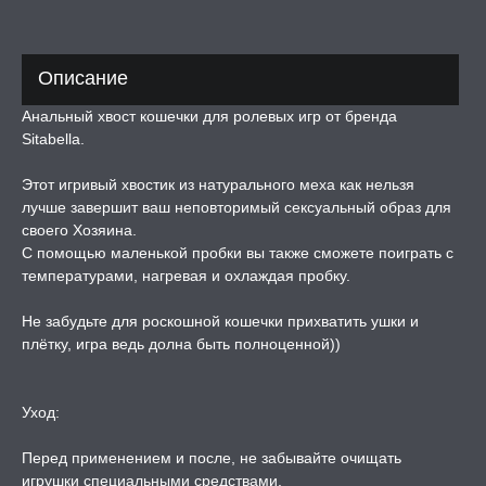
ЛЬ ДЛЯ СЕКСА
Описание
Анальный хвост кошечки для ролевых игр от бренда
УМНЫЕ ПОМПЫ
Sitabella.
М ПРИКОЛЫ,
Этот игривый хвостик из натурального меха как нельзя
РОЧНАЯ УПАКОВКА
лучше завершит ваш неповторимый сексуальный образ для
своего Хозяина.
С помощью маленькой пробки вы также сможете поиграть с
ЕРВАТИВЫ
температурами, нагревая и охлаждая пробку.
ТРУАЛЬНЫЕ ЧАШИ И
Не забудьте для роскошной кошечки прихватить ушки и
ОНЫ ДЛЯ СЕКСА
плётку, игра ведь долна быть полноценной))
ДЫ
Уход:
Перед применением и после, не забывайте очищать
РОЧНАЯ КАРТА
игрушки специальными средствами.