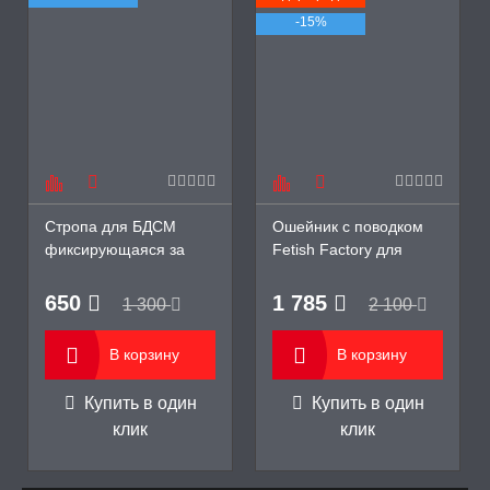
-15%
Стропа для БДСМ
Ошейник с поводком
фиксирующаяся за
Fetish Factory для
дверь от iEFiEL
ярких от Sitabella
650
1 785
1 300
2 100
В корзину
В корзину
Купить в один
Купить в один
клик
клик