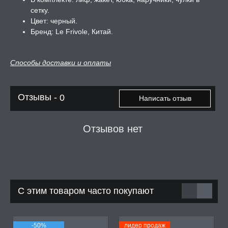
сетку.
А -50%, ТОВАР ЗА
Цвет: черный.
ЦЕНЫ
Бренд: Le Frivole, Китай.
СЕССИЯ ОБРАЗ
Способы доставки и оплаты
РИ, БОНДАЖ
Отзывы -
0
Написать отзыв
Отзывов нет
С этим товаром часто покупают
-50%
лидер продаж