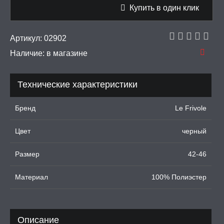
рашения
Купить в один клик
 И ФЕТИШ
Артикул:
02902
Наличие:
в магазине
И, ИНТИМ-ГЕЛИ,
А, ЛУБРИКАНТЫ
Технические характеристики
УРБАТОРЫ ДЛЯ
ИН
Бренд
Le Frivole
ЦИОННЫЕ КОЛЬЦА И
ДКИ НА ЧЛЕН
Цвет
черный
УЖДАЮЩИЕ
Размер
42-46
СТВА, ФЕРОМОНЫ
Материал
100% Полиэстер
ОПУЛИ, ВИБРОЯЙЦА,
АЖЕРЫ КЕГЕЛЯ
ПОНЫ,
Описание
ОПРОТЕЗЫ