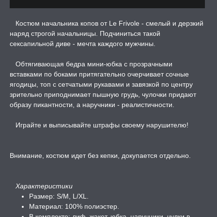
Костюм начальника копов от Le Frivole - смелый и дерзкий
ЛЬ ДЛЯ СЕКСА
наряд строгой начальницы. Подчиниться такой
сексапильной диве - мечта каждого мужчины.
УМНЫЕ ПОМПЫ
Обтягивающая бедра мини-юбка с прозрачными
вставками по боками притягательно очерчивает сочные
М ПРИКОЛЫ,
ягодицы, топ с сетчатыми рукавами и завязкой по центру
РОЧНАЯ УПАКОВКА
зрительно приподнимает пышную грудь, чулочки придают
образу пикантности, а наручники - реалистичности.
ЕРВАТИВЫ
Играйте и выписывайте штрафы своему нарушителю!
ТРУАЛЬНЫЕ ЧАШИ И
ОНЫ ДЛЯ СЕКСА
Внимание, костюм идет без кепки, докупается отдельно.
ДЫ
Характеристики
Размер: S/M, L/XL.
РОЧНАЯ КАРТА
Материал: 100% полиэстер.
В комплекте: лиф, жакет, юбка, наручники, чулки в