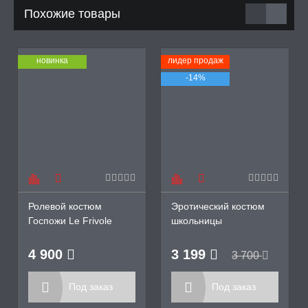
Похожие товары
новинка
лидер продаж
-14%
Ролевой костюм
Эротический костюм
Госпожи Le Frivole
школьницы
Одноклассница Le
Frivole
4 900
3 199
3 700
Под заказ
Под заказ