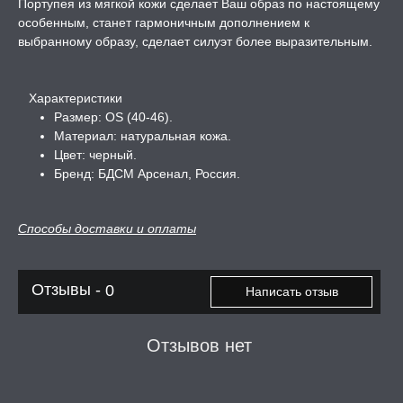
Портупея из мягкой кожи сделает Ваш образ по настоящему
особенным, станет гармоничным дополнением к
А -50%, ТОВАР ЗА
выбранному образу, сделает силуэт более выразительным.
ЦЕНЫ
СЕССИЯ ОБРАЗ
Характеристики
Размер: OS (40-46).
Материал: натуральная кожа.
РИ, БОНДАЖ
Цвет: черный.
Бренд: БДСМ Арсенал, Россия.
Способы доставки и оплаты
Отзывы -
0
Написать отзыв
Отзывов нет