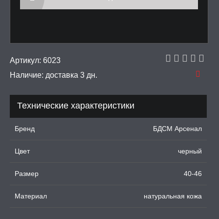
рашения
 И ФЕТИШ
И, ИНТИМ-ГЕЛИ,
Артикул:
6023
А, ЛУБРИКАНТЫ
Наличие:
доставка 3 дн.
УРБАТОРЫ ДЛЯ
ИН
Технические характеристики
ЦИОННЫЕ КОЛЬЦА И
ДКИ НА ЧЛЕН
Бренд
БДСМ Арсенал
УЖДАЮЩИЕ
Цвет
черный
СТВА, ФЕРОМОНЫ
Размер
40-46
ОПУЛИ, ВИБРОЯЙЦА,
АЖЕРЫ КЕГЕЛЯ
Материал
натуральная кожа
ПОНЫ,
ОПРОТЕЗЫ