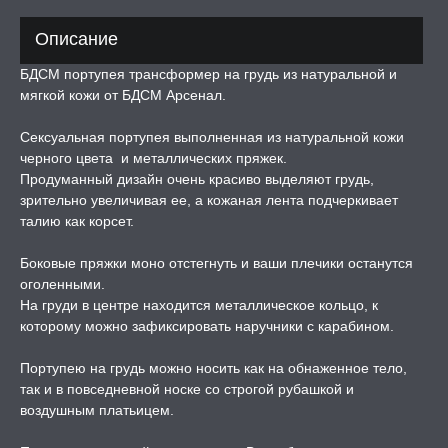
Описание
ЛЬ ДЛЯ СЕКСА
БДСМ портупея трансформер на грудь из натуральной и
мягкой кожи от БДСМ Арсенал.
УМНЫЕ ПОМПЫ
Сексуальная портупея выполненная из натуральной кожи
черного цвета и металлических пряжек.
М ПРИКОЛЫ,
Продуманный дизайн очень красиво выделяют грудь,
РОЧНАЯ УПАКОВКА
зрительно увеличивая ее, а кожаная лента подчеркивает
талию как корсет.
ЕРВАТИВЫ
Боковые пряжки моно отстегнуть и ваши плечики останутся
оголенными.
ТРУАЛЬНЫЕ ЧАШИ И
На груди в центре находится металлическое кольцо, к
ОНЫ ДЛЯ СЕКСА
которому можно зафиксировать наручники с карабином.
ДЫ
Портупею на грудь можно носить как на обнаженное тело,
так и в повседневной носке со строгой рубашкой и
воздушным платьицем.
РОЧНАЯ КАРТА