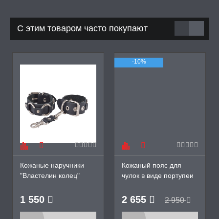
С этим товаром часто покупают
-10%
Кожаные наручники
Кожаный пояс для
"Властелин колец"
чулок в виде портупеи
с цепями БДСМ
Арсенал
1 550
2 655
2 950