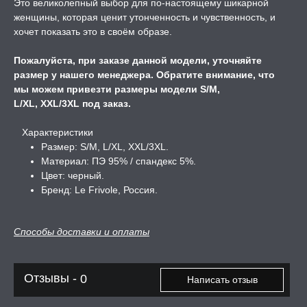
Это великолепный выбор для по-настоящему шикарной
женщины, которая ценит утонченность и чувственность, и
А -50%, ТОВАР ЗА
хочет показать это в своём образе.
ЦЕНЫ
Пожалуйста, при заказе данной модели, уточняйте
СЕССИЯ ОБРАЗ
размер у нашего менеджера. Обратите внимание, что
мы можем привезти размеры модели S/M,
L/XL, XXL/3XL под заказ.
РИ, БОНДАЖ
Характеристики
Размер: S/M, L/XL, XXL/3XL.
Материал: ПЭ 95% / спандекс 5%.
Цвет: черный.
Бренд: Le Frivole, Россия.
Способы доставки и оплаты
Отзывы -
0
Написать отзыв