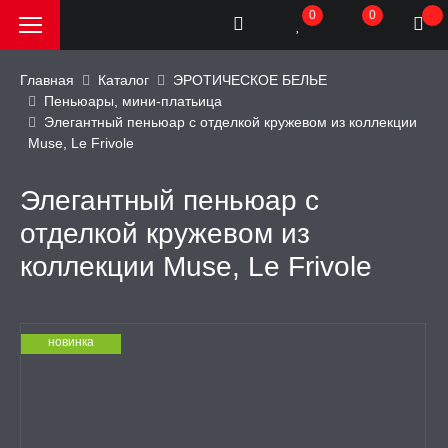
0
0
Главная
Каталог
ЭРОТИЧЕСКОЕ БЕЛЬЕ
Пеньюары, мини-платьица
Элегантный пеньюар с отделкой кружевом из коллекции
РОДАЖА, АКЦИИ и
Muse, Le Frivole
КИ
Элегантный пеньюар с
АТОРЫ
отделкой кружевом из
коллекции Muse, Le Frivole
ОИМИТАТОРЫ
ЬНЫЕ ИГРУШКИ
новинка
ИЧЕСКОЕ БЕЛЬЕ