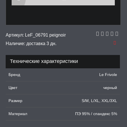
рашения
 И ФЕТИШ
И, ИНТИМ-ГЕЛИ,
Артикул:
LeF_06791 peignoir
А, ЛУБРИКАНТЫ
Наличие:
доставка 3 дн.
УРБАТОРЫ ДЛЯ
ИН
Технические характеристики
ЦИОННЫЕ КОЛЬЦА И
ДКИ НА ЧЛЕН
Бренд
Le Frivole
УЖДАЮЩИЕ
Цвет
черный
СТВА, ФЕРОМОНЫ
Размер
S/M, L/XL, XXL/3XL
ОПУЛИ, ВИБРОЯЙЦА,
АЖЕРЫ КЕГЕЛЯ
Материал
ПЭ 95% / спандекс 5%
ПОНЫ,
ОПРОТЕЗЫ