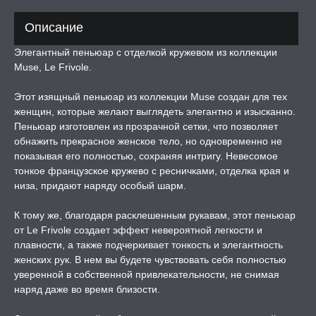
Описание
ЛЬ ДЛЯ СЕКСА
Элегантный пеньюар с отделкой кружевом из коллекции
Muse, Le Frivole.
УМНЫЕ ПОМПЫ
Этот изящный пеньюар из коллекции Muse создан для тех
женщин, которые желают выглядеть элегантно и изысканно.
М ПРИКОЛЫ,
Пеньюар изготовлен из прозрачной сетки, что позволяет
РОЧНАЯ УПАКОВКА
обнажить прекрасное женское тело, но одновременно не
показывая его полностью, сохраняя интригу. Невесомое
ЕРВАТИВЫ
тонкое французское кружево с ресничками, отделка края и
низа, придают наряду особый шарм.
ТРУАЛЬНЫЕ ЧАШИ И
К тому же, благодаря расклешенным рукавам, этот пеньюар
ОНЫ ДЛЯ СЕКСА
от Le Frivole создает эффект невероятной легкости и
плавности, а также подчеркивает тонкость и элегантность
ДЫ
женских рук. В нем вы будете чувствовать себя полностью
уверенной в собственной привлекательности, не снимая
наряд даже во время близости.
РОЧНАЯ КАРТА