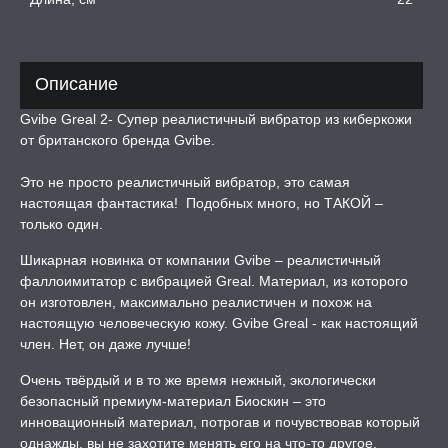
ТРУАЛЬНЫЕ ЧАШИ И
ОНЫ ДЛЯ СЕКСА
Описание
ДЫ
Gvibe Greal 2- Супер реалистичный вибратор из киберкожи
от британского бренда Gvibe.
РОЧНАЯ КАРТА
Это не просто реалистичный вибратор, это самая
настоящая фантастика! Подобных много, но ТАКОЙ –
только один.
А -50%, ТОВАР ЗА
ЦЕНЫ
Шикарная новинка от компании Gvibe – реалистичный
фаллоимитатор с вибрацией Greal. Материал, из которого
СЕССИЯ ОБРАЗ
он изготовлен, максимально реалистичен и похож на
настоящую человеческую кожу. Gvibe Greal - как настоящий
член. Нет, он даже лучше!
РИ, БОНДАЖ
Очень твёрдый и в то же время нежный, экологически
безопасный премиум-материал Биоскин – это
инновационный материал, потрогав и почувствовав который
однажды, вы не захотите менять его на что-то другое.