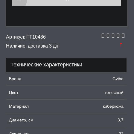
ДКИ НА ЧЛЕН
УЖДАЮЩИЕ
СТВА, ФЕРОМОНЫ
ОПУЛИ, ВИБРОЯЙЦА,
Артикул:
FT10486
АЖЕРЫ КЕГЕЛЯ
Наличие:
доставка 3 дн.
ПОНЫ,
ОПРОТЕЗЫ
Технические характеристики
ЛЬ ДЛЯ СЕКСА
Бренд
Gvibe
Цвет
телесный
УМНЫЕ ПОМПЫ
Материал
киберкожа
М ПРИКОЛЫ,
РОЧНАЯ УПАКОВКА
Диаметр, см
3,7
ЕРВАТИВЫ
Длина, см
22