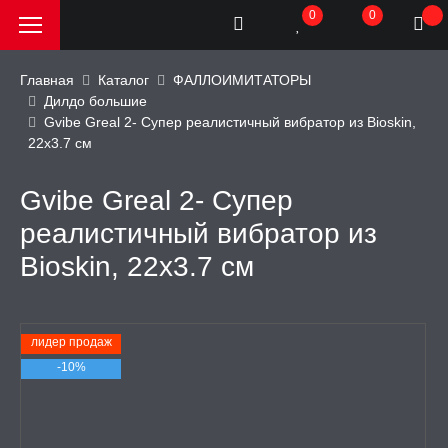
0
0
Главная
Каталог
ФАЛЛОИМИТАТОРЫ
Дилдо большие
Gvibe Greal 2- Супер реалистичный вибратор из Bioskin,
РОДАЖА, АКЦИИ и
22х3.7 см
КИ
Gvibe Greal 2- Супер
АТОРЫ
реалистичный вибратор из
Bioskin, 22х3.7 см
ОИМИТАТОРЫ
имитаторы
лидер продаж
-10%
фаллоимитаторы