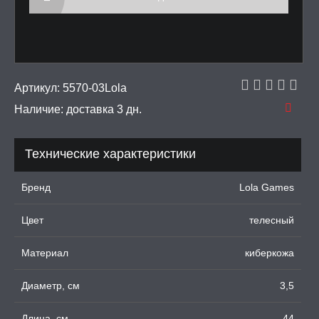
ДКИ НА ЧЛЕН
УЖДАЮЩИЕ
СТВА, ФЕРОМОНЫ
ОПУЛИ, ВИБРОЯЙЦА,
Артикул:
5570-03Lola
АЖЕРЫ КЕГЕЛЯ
Наличие:
доставка 3 дн.
ПОНЫ,
ОПРОТЕЗЫ
Технические характеристики
ЛЬ ДЛЯ СЕКСА
Бренд
Lola Games
Цвет
телесный
УМНЫЕ ПОМПЫ
Материал
киберкожа
М ПРИКОЛЫ,
РОЧНАЯ УПАКОВКА
Диаметр, см
3,5
ЕРВАТИВЫ
Длина, см
44