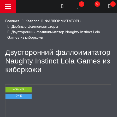
0
0
Главная
Каталог
ФАЛЛОИМИТАТОРЫ
Двойные фаллоимитаторы
Двусторонний фаллоимитатор Naughty Instinct Lola
РОДАЖА, АКЦИИ и
Games из киберкожи
КИ
Двусторонний фаллоимитатор
АТОРЫ
Naughty Instinct Lola Games из
киберкожи
ОИМИТАТОРЫ
имитаторы
новинка
-24%
фаллоимитаторы