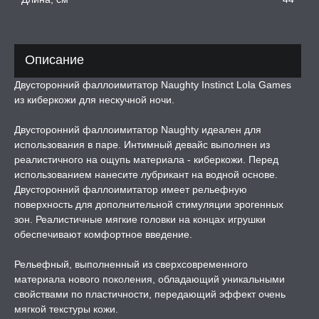
ТРУАЛЬНЫЕ ЧАШИ И
ОНЫ ДЛЯ СЕКСА
Описание
ДЫ
Двусторонний фаллоимитатор Naughty Instinct Lola Games
из киберкожи для нескучной ночи.
РОЧНАЯ КАРТА
Двусторонний фаллоимитатор Naughty идеален для
использования в паре. Интимный девайс выполнен из
реалистичного на ощупь материала - киберкожи. Перед
А -50%, ТОВАР ЗА
ЦЕНЫ
использованием нанесите лубрикант на водной основе.
Двусторонний фаллоимитатор имеет рельефную
поверхность для дополнительной стимуляции эрогенных
СЕССИЯ ОБРАЗ
зон. Реалистичные мягкие головки на концах игрушки
обеспечивают комфортное введение.
РИ, БОНДАЖ
Рельефный, выполненный из сверхсовременного
материала нового поколения, обладающий уникальными
свойствами по пластичности, передающий эффект очень
мягкой текстуры кожи.