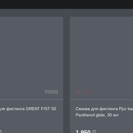
для фистинга GREAT FIST 50
Смазка для фистинга Pjur ba
Panthenol glide, 30 мл
1 950