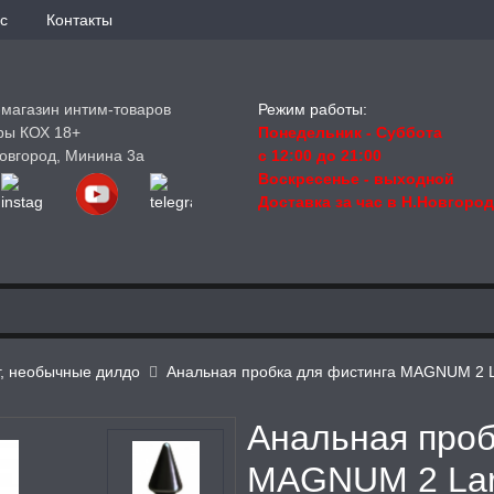
с
Контакты
-магазин интим-товаров
Режим работы:
ры КОХ 18+
Понедельник - Суббота
овгород, Минина 3а
с 12:00 до 21:00
Воскресенье
- выходной
Доставка за час в Н.Новгоро
г, необычные дилдо
Анальная пробка для фистинга MAGNUM 2 La
Анальная проб
MAGNUM 2 Larg