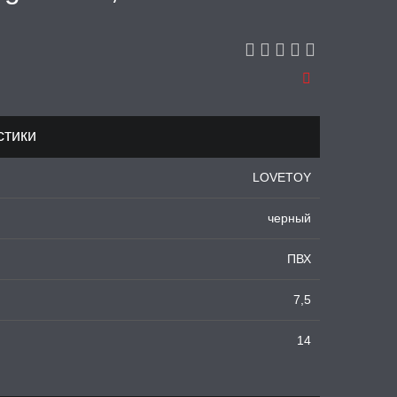
стики
LOVETOY
черный
ПВХ
7,5
14