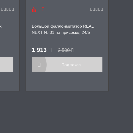
k
Большой фаллоимитатор REAL
Фалло
NEXT № 31 на присоске, 24/5
25/5,5
1 913
3 8
2 500
Под заказ
Куп