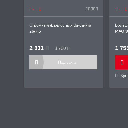
Огромный фаллос для фистинга
Больша
26/7,5
MAGNU
2 831
1 75
3 700
Под заказ
Купи