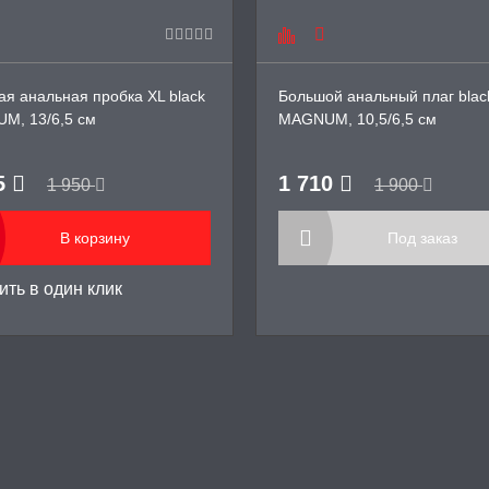
я анальная пробка XL black
Большой анальный плаг blac
M, 13/6,5 см
MAGNUM, 10,5/6,5 см
5
1 710
1 950
1 900
В корзину
Под заказ
ть в один клик