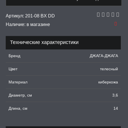
ДКИ НА ЧЛЕН
Артикул:
201-08 BX DD
УЖДАЮЩИЕ
СТВА, ФЕРОМОНЫ
Наличие:
в магазине
ОПУЛИ, ВИБРОЯЙЦА,
АЖЕРЫ КЕГЕЛЯ
Технические характеристики
ПОНЫ,
Бренд
ДЖАГА-ДЖАГА
ОПРОТЕЗЫ
Цвет
телесный
ЛЬ ДЛЯ СЕКСА
Материал
киберкожа
УМНЫЕ ПОМПЫ
Диаметр, см
3,6
М ПРИКОЛЫ,
Длина, см
14
РОЧНАЯ УПАКОВКА
ЕРВАТИВЫ