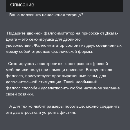
Описание
ТРУАЛЬНЫЕ ЧАШИ И
Ваша половинка ненасытная тигрица?
ОНЫ ДЛЯ СЕКСА
ДЫ
Подарите двойной фаллоимитатор на присоске от Джага-
Джага – это секс-игрушка для двойного
удовольствия. Фаллоимитатор состоит из двух соединенных
РОЧНАЯ КАРТА
между собой отростков фаллической формы.
Секс-игрушка легко крепится к поверхности (ровной
А -50%, ТОВАР ЗА
мебели или полу) при помощи присоски. Вокруг ствола
ЦЕНЫ
фаллоса, присутствуют ярок выраженные вены, для
дополнительной стимуляции. Такой необычный
СЕССИЯ ОБРАЗ
фаллос способен удовлетворить любое интимное желание
своей хозяйки.
РИ, БОНДАЖ
А для тех ко любит размеры побольше, можно соединить
эти два отростка и устроить фистинг.