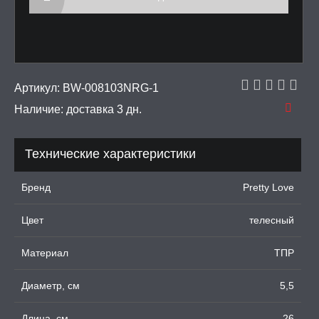
ДКИ НА ЧЛЕН
УЖДАЮЩИЕ
СТВА, ФЕРОМОНЫ
ОПУЛИ, ВИБРОЯЙЦА,
Артикул:
BW-008103NRG-1
АЖЕРЫ КЕГЕЛЯ
Наличие:
доставка 3 дн.
ПОНЫ,
ОПРОТЕЗЫ
Технические характеристики
ЛЬ ДЛЯ СЕКСА
Бренд
Pretty Love
Цвет
телесный
УМНЫЕ ПОМПЫ
Материал
ТПР
М ПРИКОЛЫ,
РОЧНАЯ УПАКОВКА
Диаметр, см
5,5
ЕРВАТИВЫ
Длина, см
26