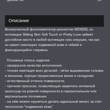
ТРУАЛЬНЫЕ ЧАШИ И
ОНЫ ДЛЯ СЕКСА
Описание
ДЫ
Великолепный фаллоимитатор-реалистик MENDEL из
коллекции Sliding Skin Soft Touch от Pretty Love займёт
достойное место в любой коллекции секс-игрушек, так как
РОЧНАЯ КАРТА
он имеет имитацию подвижной кожи и гибкий и
фиксирующийся стержень.
А -50%, ТОВАР ЗА
ЦЕНЫ
Основные плюсы изделия:
- прекрасное качество исполнения;
- точная имитация всех деталей - чётко выраженная головка
СЕССИЯ ОБРАЗ
и мошонка, хорошо прорисованные венки и складочки;
- естественный оттенок поверхности;
- прочная присоска, позволяющая закрепить интимный
РИ, БОНДАЖ
аксессуар на ровной поверхности в горизонтальном или
вертикальном положении.
- на нём можно научиться делать идеальный минет, за счет
технологии "подвижная кожа"