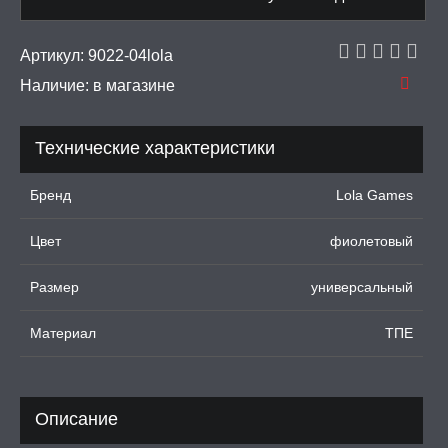
ДКИ НА ЧЛЕН
Артикул:
9022-04lola
УЖДАЮЩИЕ
СТВА, ФЕРОМОНЫ
Наличие:
в магазине
ОПУЛИ, ВИБРОЯЙЦА,
АЖЕРЫ КЕГЕЛЯ
Технические характеристики
ПОНЫ,
Бренд
Lola Games
ОПРОТЕЗЫ
Цвет
фиолетовый
ЛЬ ДЛЯ СЕКСА
Размер
универсальный
УМНЫЕ ПОМПЫ
Материал
ТПЕ
М ПРИКОЛЫ,
РОЧНАЯ УПАКОВКА
Описание
ЕРВАТИВЫ