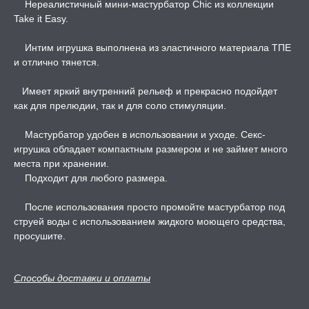
Нереалистичный мини-мастурбатор Chic из коллекции
Take it Easy.
ТРУАЛЬНЫЕ ЧАШИ И
ОНЫ ДЛЯ СЕКСА
Интим игрушка выполнена из эластичного материала ТПЕ
и отлично тянется.
ДЫ
Имеет яркий внутренний рельеф и прекрасно подойдет
как для прелюдии, так и для соло стимуляции.
РОЧНАЯ КАРТА
Мастурбатор удобен в использовании и уходе. Секс-
игрушка обладает компактным размером и не займет много
А -50%, ТОВАР ЗА
места при хранении.
ЦЕНЫ
Подходит для любого размера.
СЕССИЯ ОБРАЗ
После использования просто промойте мастурбатор под
струей воды с использованием жидкого моющего средства,
просушите.
РИ, БОНДАЖ
Способы доставки и оплаты