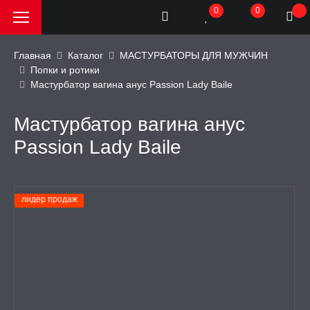
0
0
Главная
Каталог
МАСТУРБАТОРЫ ДЛЯ МУЖЧИН
Попки и ротики
Мастурбатор вагина анус Passion Lady Baile
РОДАЖА, АКЦИИ и
КИ
Мастурбатор вагина анус
АТОРЫ
Passion Lady Baile
ОИМИТАТОРЫ
лидер продаж
ЬНЫЕ ИГРУШКИ
ИЧЕСКОЕ БЕЛЬЕ