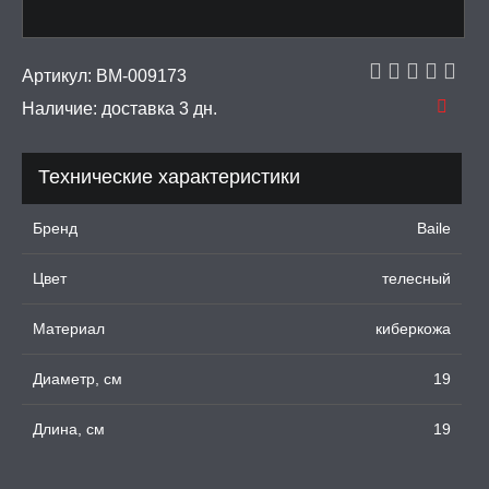
ДКИ НА ЧЛЕН
УЖДАЮЩИЕ
Артикул:
BM-009173
СТВА, ФЕРОМОНЫ
Наличие:
доставка 3 дн.
ОПУЛИ, ВИБРОЯЙЦА,
АЖЕРЫ КЕГЕЛЯ
Технические характеристики
ПОНЫ,
ОПРОТЕЗЫ
Бренд
Baile
ЛЬ ДЛЯ СЕКСА
Цвет
телесный
Материал
киберкожа
УМНЫЕ ПОМПЫ
Диаметр, см
19
М ПРИКОЛЫ,
РОЧНАЯ УПАКОВКА
Длина, см
19
ЕРВАТИВЫ