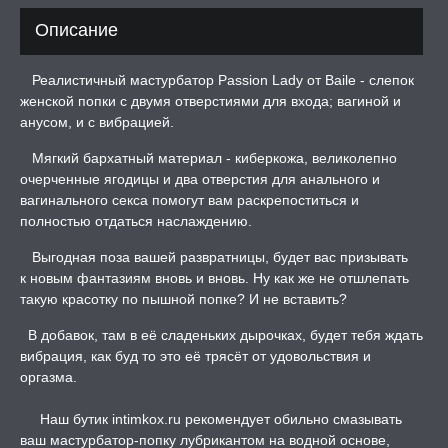
Описание
ТРУАЛЬНЫЕ ЧАШИ И
ОНЫ ДЛЯ СЕКСА
Реалистичный мастурбатор Passion Lady от Baile - слепок
женской попки с двумя отверстиями для входа; вагиной и
ДЫ
анусом, и с вибрацией.
Мягкий бархатный материал - киберкожа, великолепно
РОЧНАЯ КАРТА
очерченные ягодицы и два отверстия для анального и
вагинального секса помогут вам раскрепоститься и
полностью отдаться наслаждению.
А -50%, ТОВАР ЗА
ЦЕНЫ
Выгодная поза вашей развратницы, будет вас призывать
к новым фантазиям вновь и вновь. Ну как же не отшлепать
СЕССИЯ ОБРАЗ
такую красотку по пышной попке? И не вставить?
В добавок, там в её сладеньких дырочках, будет тебя ждать
вибрация, как буд то это её трясёт от удовольствия и
РИ, БОНДАЖ
оргазма.
Наш бутик intimkox.ru рекомендует обильно смазывать
ваш мастурбатор-попку лубрикантом на водной основе,