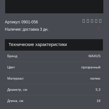
УМНЫЕ ПОМПЫ
Артикул:
0901-056
М ПРИКОЛЫ,
РОЧНАЯ УПАКОВКА
Наличие:
доставка 3 дн.
ЕРВАТИВЫ
Технические характеристики
е презервативы
Бренд
MAXUS
ка презиков
Цвет
прозрачный
XXL
Материал
латекс
продлевающие
Диаметр, см
5,3
ебристые
Длина, см
18
 усиками фантазийные