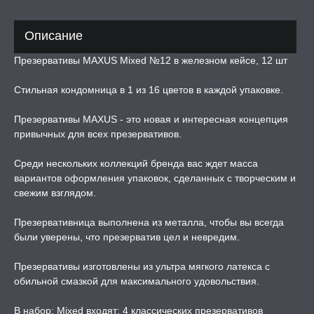
онкие
Описание
ческие
Презервативы MAXUS Mixed №12 в железном кейсе, 12 шт
вативы
Стильная кондомница в 1 из 16 цветов в каждой упаковке.
ТРУАЛЬНЫЕ ЧАШИ И
Презервативы MAXUS - это новая и интересная концепция
ОНЫ ДЛЯ СЕКСА
привычных для всех презервативов.
Среди нескольких коллекций бренда вас ждет масса
ДЫ
вариантов оформления упаковок, сделанных с творческим и
свежим взглядом.
РОЧНАЯ КАРТА
Презервативница выполнена из металла, чтобы вы всегда
были уверены, что презерватив цел и невредим.
А -50%, ТОВАР ЗА
ЦЕНЫ
Презервативы изготовлены из ультра мягкого латекса с
обильной смазкой для максимального удовольствия.
СЕССИЯ ОБРАЗ
В набор: Mixed входят: 4 классических презервативов