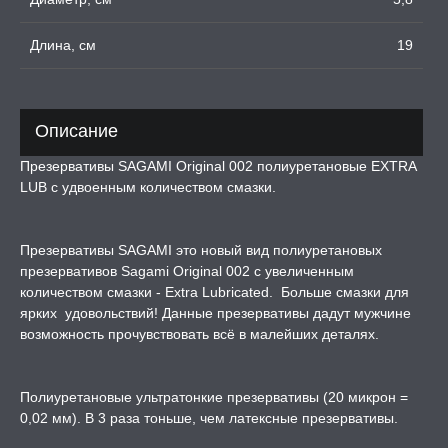
онкие
Длина, см
19
ческие
вативы
Описание
Презервативы SAGAMI Original 002 полиуретановые EXTRA
ТРУАЛЬНЫЕ ЧАШИ И
ОНЫ ДЛЯ СЕКСА
LUB с удвоенным количеством смазки.
ДЫ
Презервативы SAGAMI это новый вид полиуретановых
презервативов Sagami Original 002 с увеличенным
количеством смазки - Extra Lubricated. Больше смазки для
РОЧНАЯ КАРТА
ярких удовольствий! Данные презервативы дадут мужчине
возможность прочувствовать всё в малейших деталях.
А -50%, ТОВАР ЗА
ЦЕНЫ
Полиуретановые ультратонкие презервативы (20 микрон =
0,02 мм). В 3 раза тоньше, чем латексные презервативы.
СЕССИЯ ОБРАЗ