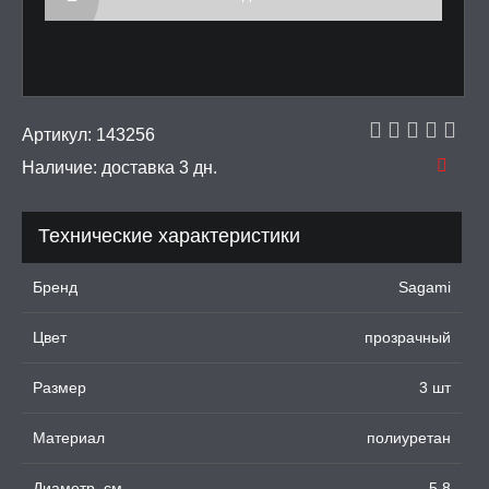
УМНЫЕ ПОМПЫ
М ПРИКОЛЫ,
РОЧНАЯ УПАКОВКА
Артикул:
143256
Наличие:
доставка 3 дн.
ЕРВАТИВЫ
Технические характеристики
е презервативы
Бренд
Sagami
ка презиков
Цвет
прозрачный
XXL
Размер
3 шт
продлевающие
ебристые
Материал
полиуретан
 усиками фантазийные
Диаметр, см
5,8