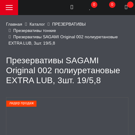
0
0
Главная
Каталог
ПРЕЗЕРВАТИВЫ
Презервативы тонкие
Презервативы SAGAMI Original 002 полиуретановые
РОДАЖА, АКЦИИ и
EXTRA LUB, 3шт. 19/5,8
КИ
Презервативы SAGAMI
АТОРЫ
Original 002 полиуретановые
EXTRA LUB, 3шт. 19/5,8
ОИМИТАТОРЫ
ЬНЫЕ ИГРУШКИ
лидер продаж
ИЧЕСКОЕ БЕЛЬЕ