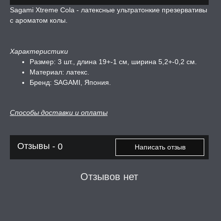
Sagami Xtreme Cola - латексные ультратонкие презервативы
онкие
с ароматом колы.
ческие
Характеристики
вативы
Размер: 3 шт., длина 19+-1 см, ширина 5,2+-0,2 см.
Материал: латекс.
Бренд: SAGAMI, Япония.
ТРУАЛЬНЫЕ ЧАШИ И
ОНЫ ДЛЯ СЕКСА
Способы доставки и оплаты
ДЫ
Отзывы -
0
Написать отзыв
РОЧНАЯ КАРТА
А -50%, ТОВАР ЗА
Отзывов нет
ЦЕНЫ
СЕССИЯ ОБРАЗ