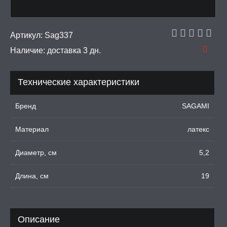
УМНЫЕ ПОМПЫ
Артикул:
Sag337
Наличие:
доставка 3 дн.
М ПРИКОЛЫ,
РОЧНАЯ УПАКОВКА
Технические характеристики
ЕРВАТИВЫ
Бренд
SAGAMI
е презервативы
Материал
латекс
ка презиков
Диаметр, см
5,2
XXL
Длина, см
19
продлевающие
ебристые
Описание
 усиками фантазийные