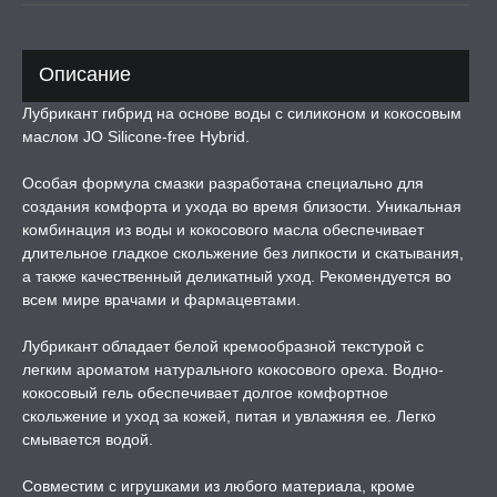
ЛЬ ДЛЯ СЕКСА
Описание
Лубрикант гибрид на основе воды с силиконом и кокосовым
УМНЫЕ ПОМПЫ
маслом JO Silicone-free Hybrid.
М ПРИКОЛЫ,
Особая формула смазки разработана специально для
РОЧНАЯ УПАКОВКА
создания комфорта и ухода во время близости. Уникальная
комбинация из воды и кокосового масла обеспечивает
длительное гладкое скольжение без липкости и скатывания,
ЕРВАТИВЫ
а также качественный деликатный уход. Рекомендуется во
всем мире врачами и фармацевтами.
ТРУАЛЬНЫЕ ЧАШИ И
ОНЫ ДЛЯ СЕКСА
Лубрикант обладает белой кремообразной текстурой с
легким ароматом натурального кокосового ореха. Водно-
ДЫ
кокосовый гель обеспечивает долгое комфортное
скольжение и уход за кожей, питая и увлажняя ее. Легко
смывается водой.
РОЧНАЯ КАРТА
Совместим с игрушками из любого материала, кроме