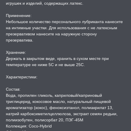
игрушек и изделий, содержащих латекс.
А -50%, ТОВАР ЗА
ЦЕНЫ
Применение:
Небольшое количество персонального лубриканта нанесите
СЕССИЯ ОБРАЗ
на интимные участки. Для использования с не латексным
презервативом нанесите на наружную сторону
презерватива.
РИ, БОНДАЖ
Хранение:
Держать в закрытом виде, хранить в сухом месте при
температуре не ниже 5С и не выше 25С.
Характеристики:
Состав:
Вода, пропилен гликоль, каприловый/каприновый
триглицерид, кокосовое масло, натуральный пищевой
ароматизатор (кокос), феноксиэтанол, полиакрилат 13,
натрий карбоксиметилцеллюлоза, экстракт семян редьки,
полиизобутен, полисорбат 20, ПЭГ-45М
Коллекция: Coco-Hybrid