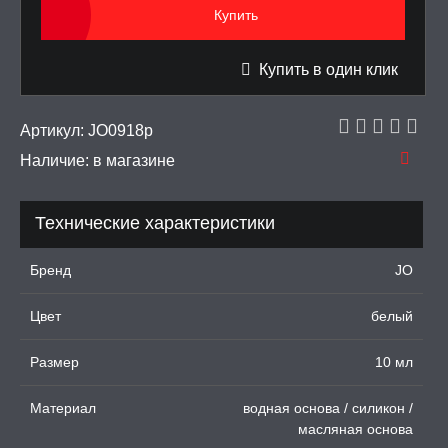
Купить
тинга
 крема для увеличения
Купить в один клик
ки для орального секса
Артикул:
JO0918p
Наличие:
в магазине
УРБАТОРЫ ДЛЯ
ИН
Технические характеристики
ЦИОННЫЕ КОЛЬЦА И
ДКИ НА ЧЛЕН
Бренд
JO
УЖДАЮЩИЕ
СТВА, ФЕРОМОНЫ
Цвет
белый
ОПУЛИ, ВИБРОЯЙЦА,
Размер
10 мл
АЖЕРЫ КЕГЕЛЯ
Материал
водная основа / силикон /
ПОНЫ,
масляная основа
ОПРОТЕЗЫ