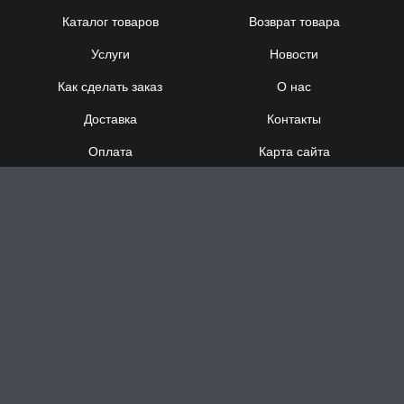
Каталог товаров
Возврат товара
Услуги
Новости
Как сделать заказ
О нас
Доставка
Контакты
Оплата
Карта сайта
Сотрудничество
8 (920) 000-60-32
8 (910) 137-73-
58
Понедельник - Суббота
с 12:00 до 21:00
Воскресенье
- выходной
Доставка за час в Н.Новгороде