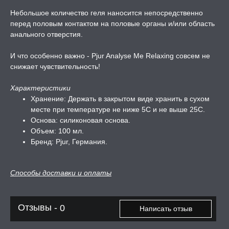
А -50%, ТОВАР ЗА
Небольшое количество геля наносится непосредственно
ЦЕНЫ
перед половым контактом на половые органы и/или область
анального отверстия.
СЕССИЯ ОБРАЗ
И что особенно важно - Pjur Analyse Me Relaxing совсем не
снижает чувствительность!
РИ, БОНДАЖ
Характеристики
Хранение: Держать в закрытом виде хранить в сухом
месте при температуре не ниже 5С и не выше 25С.
Основа: силиконовая основа.
Объем: 100 мл.
Бренд: Pjur, Германия.
Способы доставки и оплаты
Отзывы -
0
Написать отзыв