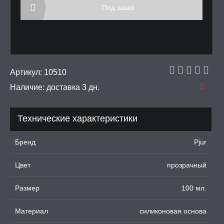
Под заказ
тинга
 крема для увеличения
ки для орального секса
Артикул:
10510
УРБАТОРЫ ДЛЯ
Наличие:
доставка 3 дн.
ИН
Технические характеристики
ЦИОННЫЕ КОЛЬЦА И
ДКИ НА ЧЛЕН
Бренд
Pjur
УЖДАЮЩИЕ
СТВА, ФЕРОМОНЫ
Цвет
прозрачный
ОПУЛИ, ВИБРОЯЙЦА,
АЖЕРЫ КЕГЕЛЯ
Размер
100 мл.
ПОНЫ,
Материал
силиконовая основа
ОПРОТЕЗЫ