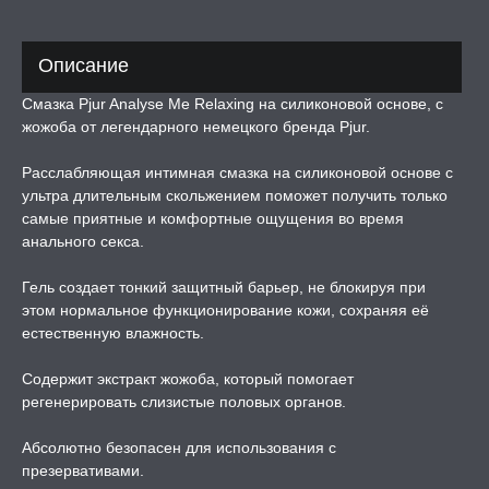
ЛЬ ДЛЯ СЕКСА
Описание
Смазка Pjur Analyse Me Relaxing на силиконовой основе, с
УМНЫЕ ПОМПЫ
жожоба от легендарного немецкого бренда Pjur.
Расслабляющая интимная смазка на силиконовой основе с
М ПРИКОЛЫ,
РОЧНАЯ УПАКОВКА
ультра длительным скольжением поможет получить только
самые приятные и комфортные ощущения во время
анального секса.
ЕРВАТИВЫ
Гель создает тонкий защитный барьер, не блокируя при
ТРУАЛЬНЫЕ ЧАШИ И
этом нормальное функционирование кожи, сохраняя её
ОНЫ ДЛЯ СЕКСА
естественную влажность.
Содержит экстракт жожоба, который помогает
ДЫ
регенерировать слизистые половых органов.
Абсолютно безопасен для использования с
РОЧНАЯ КАРТА
презервативами.