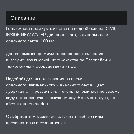
ЛЬ ДЛЯ СЕКСА
Описание
Гель-смазка премиум качества на водной основе DEVIL
УМНЫЕ ПОМПЫ
INSIDE NEW WATER для анального, вагинального и
орального секса, 100 мл.
М ПРИКОЛЫ,
РОЧНАЯ УПАКОВКА
Данная смазка премиум качества изготовлена из
ингредиентов высочайшего качества по Европейским
технологиям и оборудовании из ЕС.
ЕРВАТИВЫ
Подойдёт для использования во время
ТРУАЛЬНЫЕ ЧАШИ И
орального, вагинального и анального секса. Цвет
ОНЫ ДЛЯ СЕКСА
лубриканта - прозрачный, и очень напоминает по своему
виду естественную женскую смазку. Не имеет вкуса, но
абсолютно съедобен.
ДЫ
С лубрикантом можно использовать любые виды
презервативов и секс-игрушек.
РОЧНАЯ КАРТА