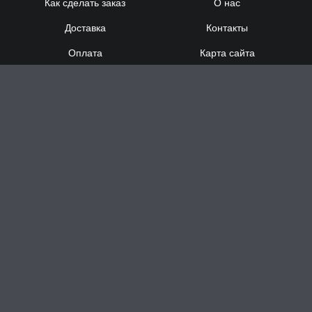
Как сделать заказ
О нас
Доставка
Контакты
Оплата
Карта сайта
Сотрудничество
8 (920) 000-60-32
8 (910) 137-73-
58
Понедельник - Суббота
с 12:00 до 21:00
Воскресенье
- выходной
Доставка за час в Н.Новгороде
Заказать звонок