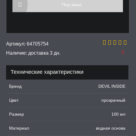
Под заказ
тинга
 крема для увеличения
ки для орального секса
Артикул:
64705754
УРБАТОРЫ ДЛЯ
Наличие:
доставка 3 дн.
ИН
Технические характеристики
ЦИОННЫЕ КОЛЬЦА И
ДКИ НА ЧЛЕН
Бренд
DEVIL INSIDE
УЖДАЮЩИЕ
СТВА, ФЕРОМОНЫ
Цвет
прозрачный
ОПУЛИ, ВИБРОЯЙЦА,
АЖЕРЫ КЕГЕЛЯ
Размер
100 мл
ПОНЫ,
Материал
водная основа
ОПРОТЕЗЫ