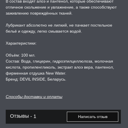
В состав входят алоэ и пантенол, которые обеспечивают
А -50%, ТОВАР ЗА
отличное скольжение и увлажнение, а также способствуют
ЦЕНЫ
заживлению повреждённых тканей.
Лубрикант абсолютно не липкий, не пачкает постельное
СЕССИЯ ОБРАЗ
бельё и одежду, легко смывается водой.
Характеристики:
РИ, БОНДАЖ
Объём: 100 мл.
Состав: Вода, глицерин, гидроэтилцеллюлоза, молочная
кислота, пропиленгликоль, экстракт алоэ вера, пантенол,
фирменная отдушка New Water.
Бренд: DEVIL INSIDE, Беларусь.
Способы доставки и оплаты
Отзывы -
1
Написать отзыв