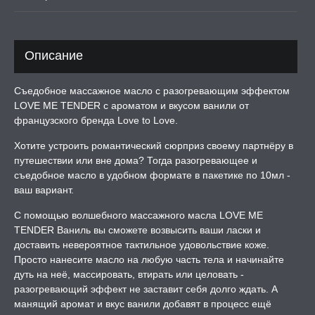
ЛЬ ДЛЯ СЕКСА
Описание
УМНЫЕ ПОМПЫ
Съедобное массажное масло с разогревающим эффектом
LOVE ME TENDER с ароматом и вкусом ванили от
М ПРИКОЛЫ,
французского бренда Love to Love.
РОЧНАЯ УПАКОВКА
Хотите устроить романтический сюрприз своему партнёру в
путешествии или вне дома? Тогда разогревающее и
ЕРВАТИВЫ
съедобное масло в удобном формате в пакетике по 10мл -
ваш вариант.
ТРУАЛЬНЫЕ ЧАШИ И
ОНЫ ДЛЯ СЕКСА
С помощью волшебного массажного масла LOVE ME
TENDER Ваниль вы сможете возвысить ваши ласки и
доставить невероятное тактильное удовольствие коже.
ДЫ
Просто нанесите масло на любую часть тела и начинайте
дуть на неё, массировать, втирать или целовать -
разогревающий эффект не заставит себя долго ждать. А
РОЧНАЯ КАРТА
манящий аромат и вкус ванили добавят в процесс ещё