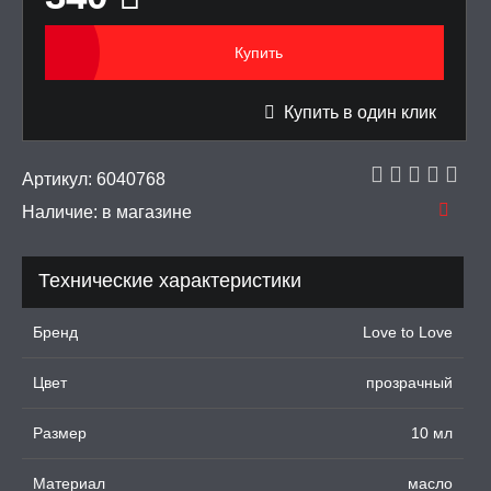
тинга
Купить
 крема для увеличения
Купить в один клик
ки для орального секса
Артикул:
6040768
УРБАТОРЫ ДЛЯ
ИН
Наличие:
в магазине
ЦИОННЫЕ КОЛЬЦА И
ДКИ НА ЧЛЕН
Технические характеристики
УЖДАЮЩИЕ
Бренд
Love to Love
СТВА, ФЕРОМОНЫ
Цвет
прозрачный
ОПУЛИ, ВИБРОЯЙЦА,
АЖЕРЫ КЕГЕЛЯ
Размер
10 мл
ПОНЫ,
ОПРОТЕЗЫ
Материал
масло