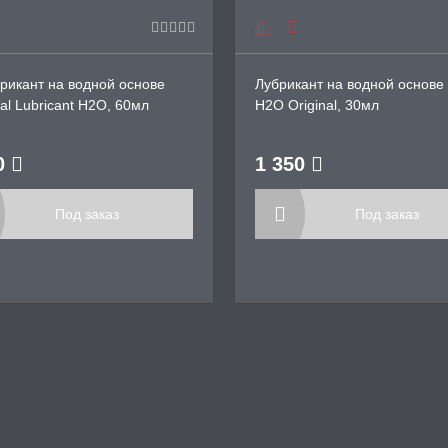
рикант на водной основе
Лубрикант на водной основе
al Lubricant H2O, 60мл
H2O Original, 30мл
0
1 350
Под заказ
Под заказ