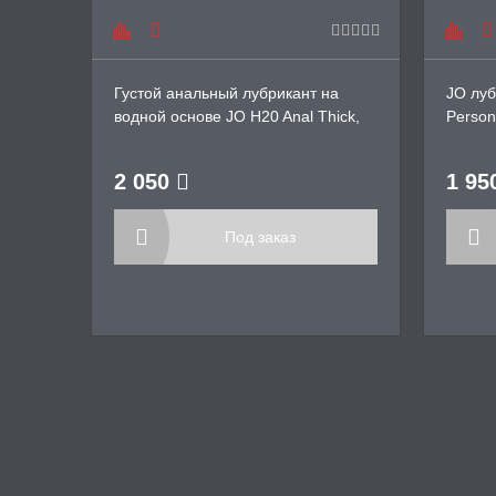
Густой анальный лубрикант на
JO луб
водной основе JO H20 Anal Thick,
Person
60 мл
2 050
1 95
Под заказ