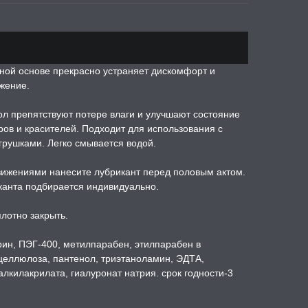
ной основе прекрасно устраняет дискомфорт и
жение.
ол препятствуют потере влаги и улучшают состояние
ров и красителей. Подходит для использования с
рушками. Легко смывается водой.
вижениями нанесите лубрикант перед половым актом.
канта подбирается индивидуально.
лотно закрыть.
рин, ПЭГ-400, метилпарабен, этилпарабен в
целлюлоза, пантенол, триэтаноламин, ЭДТА,
лкилакрилата, гиалуронат натрия. срок годности-3