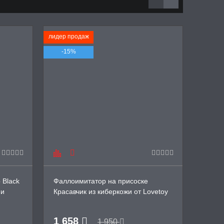
лидер продаж
лидер п
-15%
-17
 Black
Фаллоимитатор на присоске
Масту
ии
Красавчик из киберкожи от Lovetoy
от Lol
1 658
999
1 950