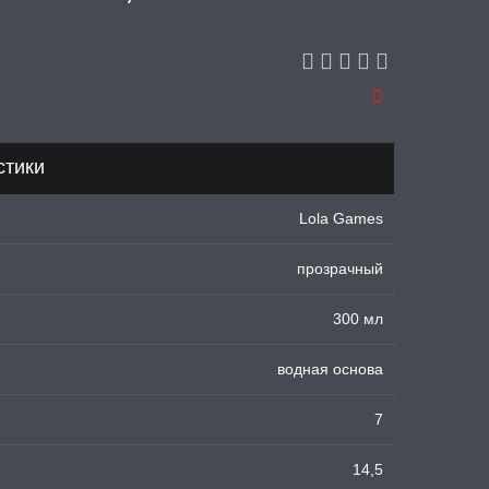
стики
Lola Games
прозрачный
300 мл
водная основа
7
14,5