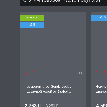
новинка
-10%
-15%
Фаллоимитатор Gentle cock с
Фалло
подвижной кожей от Sitabella,
движе
22/4,2
от Sita
2 763
4 59
3 250