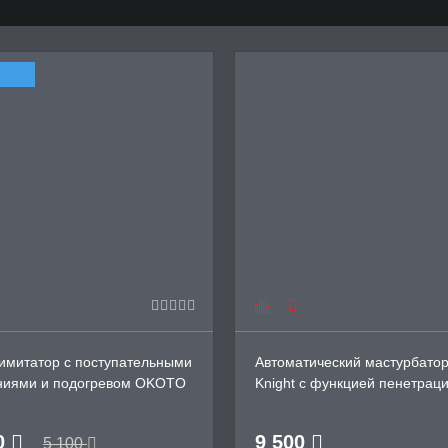
имитатор с поступательными
Автоматический мастурбатор
ниями и подогревом OKOTO
Knight с функцией пенетрац
bella, 21/4,1
0
9 500
5 100