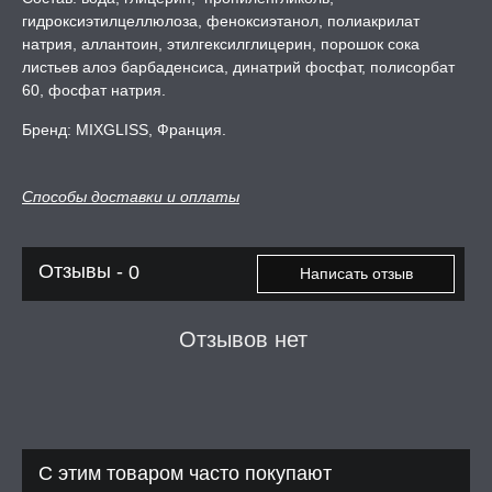
гидроксиэтилцеллюлоза, феноксиэтанол, полиакрилат
А -50%, ТОВАР ЗА
ЦЕНЫ
натрия, аллантоин, этилгексилглицерин, порошок сока
листьев алоэ барбаденсиса, динатрий фосфат, полисорбат
60, фосфат натрия.
СЕССИЯ ОБРАЗ
Бренд: MIXGLISS, Франция.
РИ, БОНДАЖ
Способы доставки и оплаты
Отзывы -
0
Написать отзыв
Отзывов нет
С этим товаром часто покупают