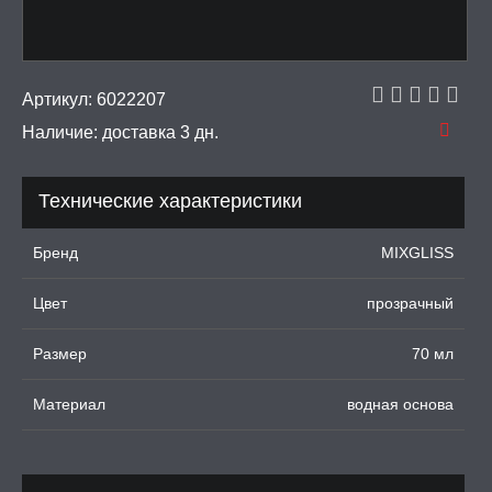
тинга
 крема для увеличения
Артикул:
6022207
Наличие:
доставка 3 дн.
ки для орального секса
УРБАТОРЫ ДЛЯ
Технические характеристики
ИН
Бренд
MIXGLISS
ЦИОННЫЕ КОЛЬЦА И
ДКИ НА ЧЛЕН
Цвет
прозрачный
УЖДАЮЩИЕ
СТВА, ФЕРОМОНЫ
Размер
70 мл
ОПУЛИ, ВИБРОЯЙЦА,
Материал
водная основа
АЖЕРЫ КЕГЕЛЯ
ПОНЫ,
ОПРОТЕЗЫ