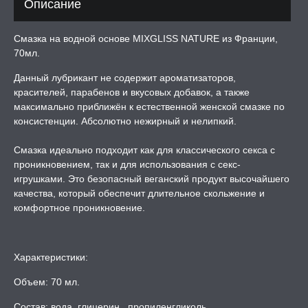
Описание
ЛЬ ДЛЯ СЕКСА
Смазка на водной основе MIXGLISS NATURE из Франции,
70мл.
УМНЫЕ ПОМПЫ
Данный лубрикант не содержит ароматизаторов,
красителей, парабенов и вкусовых добавок, а также
максимально приближён к естественной женской смазке по
М ПРИКОЛЫ,
РОЧНАЯ УПАКОВКА
консистенции. Абсолютно нежирный и нелипкий.
Смазка идеально подходит как для классического секса с
ЕРВАТИВЫ
проникновением, так и для использования с секс-
игрушками. Это безопасный веганский продукт высочайшего
качества, который обеспечит длительное скольжение и
ТРУАЛЬНЫЕ ЧАШИ И
ОНЫ ДЛЯ СЕКСА
комфортное проникновение.
ДЫ
Характеристики:
Объем: 70 мл.
РОЧНАЯ КАРТА
Состав: вода, глицерин, пропиленгликоль,