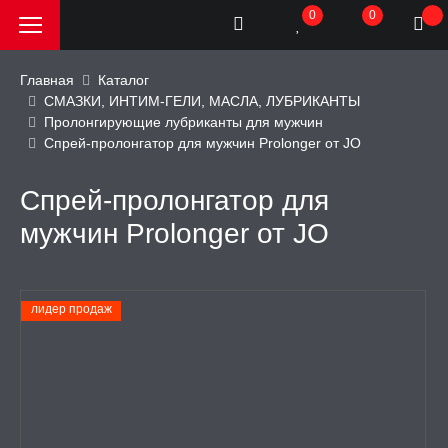
0
0
Главная
Каталог
СМАЗКИ, ИНТИМ-ГЕЛИ, МАСЛА, ЛУБРИКАНТЫ
Пролонгирующие лубриканты для мужчин
РОДАЖА, АКЦИИ и
Спрей-пролонгатор для мужчин Prolonger от JO
КИ
Спрей-пролонгатор для
АТОРЫ
мужчин Prolonger от JO
ОИМИТАТОРЫ
лидер продаж
ЬНЫЕ ИГРУШКИ
ИЧЕСКОЕ БЕЛЬЕ