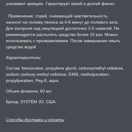
усиливает эрекцию. Гарантирует яркий и долгий финал.
ЛЬ ДЛЯ СЕКСА
Применение: спрей, снижающий чувствительность,
наносят на головку пениса за 4-6 минут до полового акта.
Для контроля над эякуляцией достаточно 3-5 нажатий. Не
УМНЫЕ ПОМПЫ
рекомендуется распылять средство более 10 раз. Можно
использовать с презервативами. После завершения смыть
средство водой.
М ПРИКОЛЫ,
РОЧНАЯ УПАКОВКА
Характеристики
ЕРВАТИВЫ
Состав: benzocaine, propylene glycol, carboxymethyl cellulose,
sodium carboxy methyl cellulose, E466, methylparaben,
propylparaben, Peg-8, aqua.
ТРУАЛЬНЫЕ ЧАШИ И
ОНЫ ДЛЯ СЕКСА
Объем флакона: 60 мл.
Бренд: SYSTEM JO, США.
ДЫ
Способы доставки и оплаты
РОЧНАЯ КАРТА