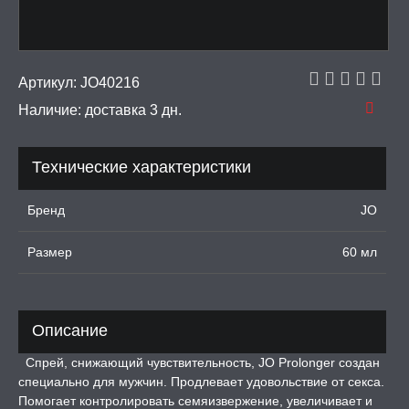
тинга
 крема для увеличения
Артикул:
JO40216
Наличие:
доставка 3 дн.
ки для орального секса
УРБАТОРЫ ДЛЯ
Технические характеристики
ИН
Бренд
JO
ЦИОННЫЕ КОЛЬЦА И
ДКИ НА ЧЛЕН
Размер
60 мл
УЖДАЮЩИЕ
СТВА, ФЕРОМОНЫ
ОПУЛИ, ВИБРОЯЙЦА,
Описание
АЖЕРЫ КЕГЕЛЯ
Спрей, снижающий чувствительность, JO Prolonger создан
специально для мужчин. Продлевает удовольствие от секса.
ПОНЫ,
ОПРОТЕЗЫ
Помогает контролировать семяизвержение, увеличивает и