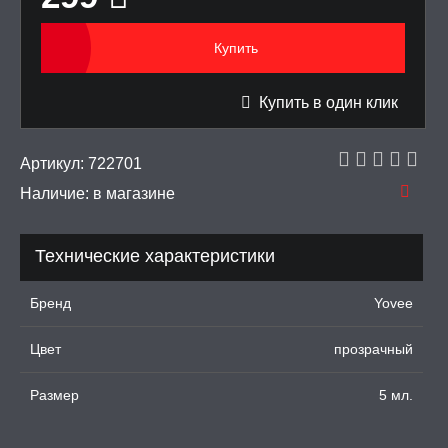
тинга
Купить
 крема для увеличения
Купить в один клик
ки для орального секса
Артикул:
722701
УРБАТОРЫ ДЛЯ
ИН
Наличие:
в магазине
ЦИОННЫЕ КОЛЬЦА И
ДКИ НА ЧЛЕН
Технические характеристики
УЖДАЮЩИЕ
Бренд
Yovee
СТВА, ФЕРОМОНЫ
Цвет
прозрачный
ОПУЛИ, ВИБРОЯЙЦА,
АЖЕРЫ КЕГЕЛЯ
Размер
5 мл.
ПОНЫ,
ОПРОТЕЗЫ