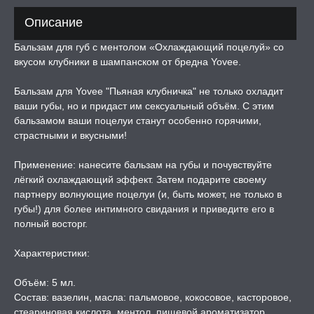
Описание
ЛЬ ДЛЯ СЕКСА
Бальзам для губ с ментолом «Охлаждающий поцелуй» со
вкусом клубники в шампанском от бредна Yovee.
УМНЫЕ ПОМПЫ
Бальзам для Yovee "Пьяная клубничка" не только охладит
ваши губы, но и придаст им сексуальный объём. С этим
М ПРИКОЛЫ,
бальзамом ваши поцелуи станут особенно горячими,
РОЧНАЯ УПАКОВКА
страстными и вкусными!
ЕРВАТИВЫ
Применение: нанесите бальзам на губы и почувствуйте
лёгкий охлаждающий эффект. Затем подарите своему
партнеру волнующие поцелуи (и, быть может, не только в
ТРУАЛЬНЫЕ ЧАШИ И
губы!) для более интимного свидания и приведите его в
ОНЫ ДЛЯ СЕКСА
полный восторг.
ДЫ
Характеристики:
Объём: 5 мл.
РОЧНАЯ КАРТА
Состав: вазелин, масла: пальмовое, кокосовое, касторовое,
стеариновая кислота, ментол, пищевой ароматизатор,