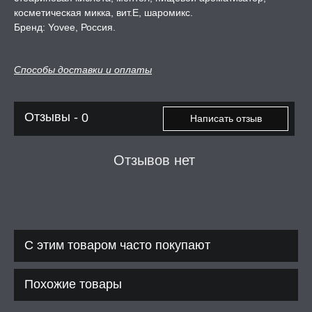
косметическая микка, вит.Е, шаромикс.
А -50%, ТОВАР ЗА
ЦЕНЫ
Бренд: Yovee, Россия.
СЕССИЯ ОБРАЗ
Способы доставки и оплаты
РИ, БОНДАЖ
Отзывы -
0
Написать отзыв
Отзывов нет
С этим товаром часто покупают
Похожие товары