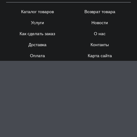
Каталог товаров
Возврат товара
Услуги
Новости
Как сделать заказ
О нас
Доставка
Контакты
Оплата
Карта сайта
Сотрудничество
8 (920) 000-60-32
8 (910) 137-73-
58
Понедельник - Суббота
с 12:00 до 21:00
Воскресенье
- выходной