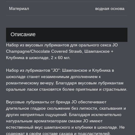
Материал
водная основа
ЛЬ ДЛЯ СЕКСА
УМНЫЕ ПОМПЫ
Описание
Набор из вкусовых лубрикантов для орального секса JO
М ПРИКОЛЫ,
Champagne/Chocolate Covered Strawb, Шампанское +
РОЧНАЯ УПАКОВКА
Клубника в шоколаде, 2 х 60 мл.
ЕРВАТИВЫ
Набор из лубрикантов "JO": Шампанское и Клубника в
шоколаде станет незаменимым дополнением к
романтическому вечеру. Благодаря вкусовым лубрикантам
ТРУАЛЬНЫЕ ЧАШИ И
оральные ласки становятся более приятными и страстными.
ОНЫ ДЛЯ СЕКСА
Вкусовые лубриканты от бренда JO обеспечивают
ДЫ
длительное гладкое скольжение без липкости, скатывания и
других неприятных ощущений. Благодаря исключительно
натуральным ароматизаторам смазки JO имеют
РОЧНАЯ КАРТА
естественный вкус шампанского и клубники в шоколаде. Не
содержат в своём составе сахара и подсластителей,