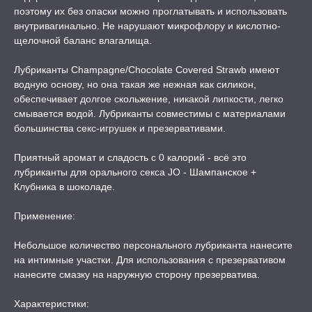
поэтому их без опаски можно проглатывать и использовать
А -50%, ТОВАР ЗА
внутривагинально. Не нарушают микрофлору и кислотно-
ЦЕНЫ
щелочной баланс влагалища.
СЕССИЯ ОБРАЗ
Лубриканты Champagne/Chocolate Covered Strawb имеют
водную основу, но она такая же нежная как силикон,
обеспечивает долгое скольжение, никакой липкости, легко
РИ, БОНДАЖ
смывается водой. Лубриканты совместимы с материалами
большинства секс-игрушек и презервативами.
Приятный аромат и сладость с 0 калорий - всё это
лубриканты для орального секса JO - Шампанское +
Клубника в шоколаде.
Применение:
Небольшое количество персонального лубриканта нанесите
на интимные участки. Для использования с презервативом
нанесите смазку на наружную сторону презерватива.
Характеристики: