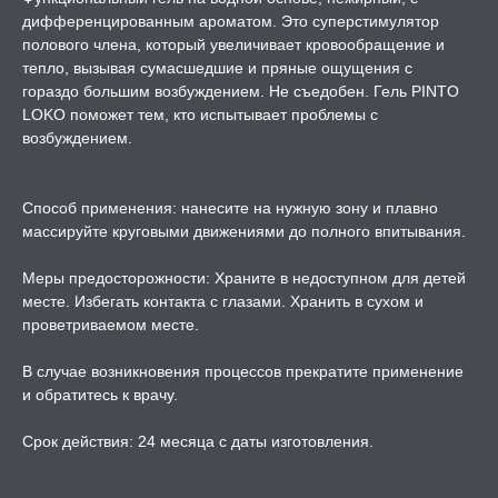
дифференцированным ароматом. Это суперстимулятор
полового члена, который увеличивает кровообращение и
ЛЬ ДЛЯ СЕКСА
тепло, вызывая сумасшедшие и пряные ощущения с
гораздо большим возбуждением. Не съедобен. Гель PINTO
LOKO поможет тем, кто испытывает проблемы с
УМНЫЕ ПОМПЫ
возбуждением.
М ПРИКОЛЫ,
РОЧНАЯ УПАКОВКА
Способ применения: нанесите на нужную зону и плавно
массируйте круговыми движениями до полного впитывания.
ЕРВАТИВЫ
Меры предосторожности: Храните в недоступном для детей
месте. Избегать контакта с глазами. Хранить в сухом и
ТРУАЛЬНЫЕ ЧАШИ И
проветриваемом месте.
ОНЫ ДЛЯ СЕКСА
В случае возникновения процессов прекратите применение
ДЫ
и обратитесь к врачу.
Срок действия: 24 месяца с даты изготовления.
РОЧНАЯ КАРТА