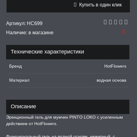
Купить в один клик
тинга
 крема для увеличения
Артикул:
HC699
Наличие:
в магазине
ки для орального секса
Технические характеристики
УРБАТОРЫ ДЛЯ
ИН
Бренд
HotFlowers
ЦИОННЫЕ КОЛЬЦА И
ДКИ НА ЧЛЕН
Материал
водная основа
УЖДАЮЩИЕ
СТВА, ФЕРОМОНЫ
Описание
ОПУЛИ, ВИБРОЯЙЦА,
АЖЕРЫ КЕГЕЛЯ
Эрекционный гель для мужчин PINTO LOKO с усиленным
действием от HotFlowers.
ПОНЫ,
ОПРОТЕЗЫ
Функциональный гель на водной основе, нежирный, с