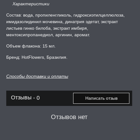
Характеристики
А -50%, ТОВАР ЗА
ЦЕНЫ
Состав: вода, пропиленгликоль, гидроксиэтилцеллюлоза,
имидазолидинил мочевина, динатрия эдетат, экстракт
листьев гинко билоба, экстракт имбиря,
СЕССИЯ ОБРАЗ
ментоксипропанедиол, аргинин, аромат.
Объем флакона: 15 мл.
РИ, БОНДАЖ
Бренд: HotFlowers, Бразилия.
Способы доставки и оплаты
Отзывы -
0
Написать отзыв
Отзывов нет