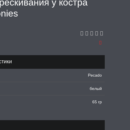
рескивания у костра
nies
стики
Рecado
белый
65 гр