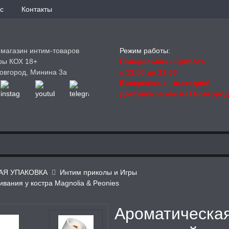
с
Контакты
-магазин интим-товаров
Режим работы:
ры КОХ 18+
Понедельник - Суббота
овгород, Минина 3а
с 12:00 до 21:00
Воскресенье
- выходной
Доставка за час в Н.Новгоро
АЯ УПАКОВКА
Интим приколы и Игры
вания у костра Magnolia & Peonies
Ароматическая