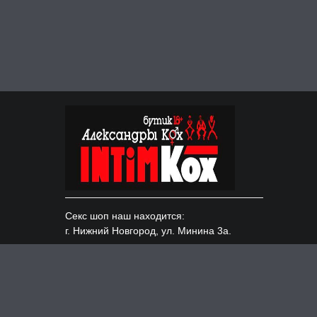
Секс шоп наш находится:
г. Нижний Новгород, ул. Минина 3а.
Доставка по всем городам России:
Москва, Казань, СПБ и т.д.
ИНН 526220154490, ОГРНИП 319527500104628