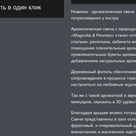
ь в один клик
Новинка - ароматическая свеча 
потрескивания у костра
Ароматическая свеча с природ
«Magnolia & Peonies» станет от
спальни, ресепшна, кабинета ма
помещение пленительным арома
привлекательные букеты аромасв
добавлением натуральных аро
Деревянный фитиль обеспечива
сопровождение в процессе горе
настроиться на любовные мурл
Так же с такой ароматной и зву
мемуаров, окунаясь в 3D удовол
Благодаря крышке можно потушит
Свечи представлены в трех осн
фруктовый, и очаровательный ц
впечатления и магическое чувс