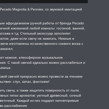
Рecado Magnolia & Peonies, со звуковой имитацией
ным афродизиаком ручной работы от бренда Pecado
личной изюминкой любой комнаты: гостиной, ванной,
ссажа и т.д. Стильный аксессуар заполняет
том, даже если свечу не зажигать. Нежные и
ечи изготовлены из качественного соевого воска с
мамасел.
ет нежное, атмосферное музыкальное
ния. С такой свечой идеально можно расслабиться и
ыканье.
ковой свечой прекрасно можно провести за чтением
ьствие: слух, запах, фантазии!
ь свечу, а также защитить поверхность от пыли.
овных типах ароматов: уютный древесный, сочный
веточный. Каждый из них подарит неповторимые
тво расслабления