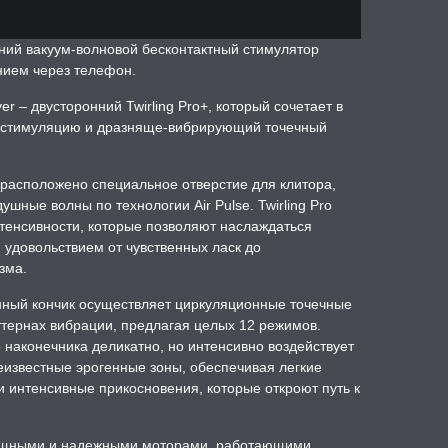
ронний вакуум-волновой бесконтактный стимулятор
нием через телефон.
er – двусторонний Twirling Pro+, который сочетает в
 стимуляцию и дразняще-вибрирующий точечный
 расположено специальное отверстие для клитора,
шные волны по технологии Air Pulse. Twirling Pro
тенсивности, которые позволяют наслаждаться
удовольствием от чувственных ласк до
зма.
нный кончик осуществляет циркуляционные точечные
ттернах вибрации, предлагая целых 12 режимов.
наконечника деликатно, но интенсивно воздействует
еизвестные эрогенные зоны, обеспечивая легкие
интенсивные прикосновения, которые откроют путь к
мощными и надежными моторами, работающими