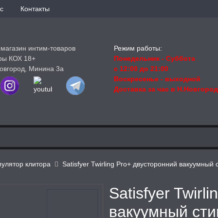
с
Контакты
-магазин интим-товаров
Режим работы:
ры КОХ 18+
Понедельник - Суббота
овгород, Минина 3а
с 12:00 до 21:00
Воскресенье
- выходной
Доставка за час в Н.Новгоро
улятор клитора
Satisfyer Twirling Pro+ двусторонний вакуумны
Satisfyer Twirl
вакуумный сти