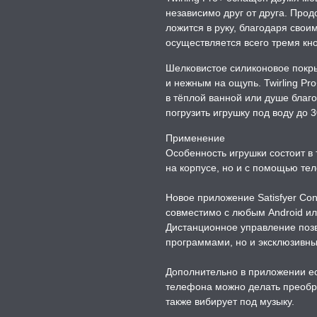
независимо друг от друга. Про
ложится в руку, благодаря свои
осуществляется всего тремя кн
Шелковистое силиконовое покры
и нежным на ощупь. Twirling P
в тёплой ванной или душе благ
погрузить игрушку под воду до 3
Применение
Особенность игрушки состоит в 
на корпусе, но и с помощью те
Новое приложение Satisfyer Co
совместимо с любым Android ил
Дистанционное управление позв
программами, но и эксклюзивн
Дополнительно в приложении е
телефона можно делать преобр
также вибирует под музыку.