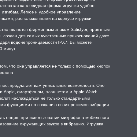
долговатая каплевидная форма игрушки удобно
м изгибам. Лёгкое и удобное управление
опками, расположенными на корпусе игрушки.
тие является фирменным знаком Satisfyer, приятным
ro+ создан для самых чувственных прикосновений даже
одаря водонепроницаемости IPX7. Вы можете
0 минут.
том, что она управляется не только с помощью кнопок
лефона.
nnect предлагает вам уникальные возможности. Оно
и Apple, смартфоном, планшетом и Apple Watch.
олит наслаждаться не только стандартными
ыми функциями по созданию своих режимов вибрации.
сть опция, при использовании микрофона мобильного
азование окружающих звуков в вибрацию. Игрушка