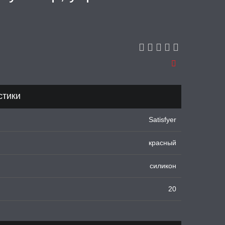
н
стики
Satisfyer
красный
силикон
20