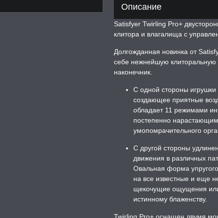
Описание
Satisfyer Twirling Pro+ двусто
клитора и влагалища с управле
Долгожданная новинка от Satisfy
себе нежнейшую клиторальную
наконечник.
С одной стороны игрушки
создающее приятные возду
обладает 11 режимами ин
постепенно нарастающим 
умопомрачительного орга
С другой стороны удлине
движения в различных па
Овальная форма упругого 
на все известные и еще н
щекочущие ощущения или 
истинному блаженству.
Twirling Pro+ оснащен двумя 