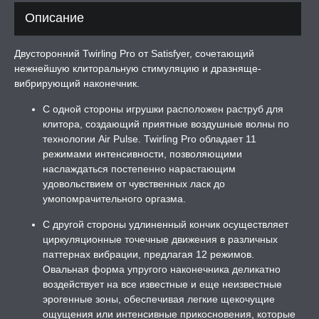
Описание
ПОНЫ,
ОПРОТЕЗЫ
Двусторонний Twirling Pro от Satisfyer, сочетающий
ЛЬ ДЛЯ СЕКСА
нежнейшую клиторальную стимуляцию и дразняще-
вибрирующий наконечник.
С одной стороны игрушки расположен раструб для
УМНЫЕ ПОМПЫ
клитора, создающий приятные воздушные волны по
технологии Air Pulse. Twirling Pro обладает 11
М ПРИКОЛЫ,
режимами интенсивности, позволяющими
РОЧНАЯ УПАКОВКА
наслаждаться постепенно нарастающим
удовольствием от чувственных ласк до
умопомрачительного оргазма.
ЕРВАТИВЫ
С другой стороны удлиненный кончик осуществляет
ТРУАЛЬНЫЕ ЧАШИ И
циркуляционные точечные движения в различных
ОНЫ ДЛЯ СЕКСА
паттернах вибрации, предлагая 12 режимов.
Овальная форма упругого наконечника деликатно
воздействует на все известные и еще неизвестные
ДЫ
эрогенные зоны, обеспечивая легкие щекочущие
ощущения или интенсивные прикосновения, которые