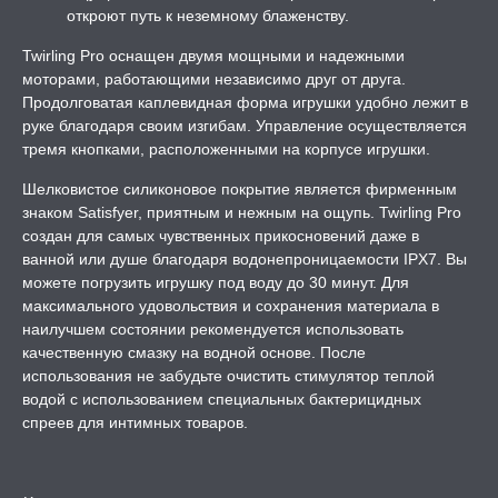
откроют путь к неземному блаженству.
РОЧНАЯ КАРТА
Twirling Pro оснащен двумя мощными и надежными
моторами, работающими независимо друг от друга.
А -50%, ТОВАР ЗА
ЦЕНЫ
Продолговатая каплевидная форма игрушки удобно лежит в
руке благодаря своим изгибам. Управление осуществляется
тремя кнопками, расположенными на корпусе игрушки.
СЕССИЯ ОБРАЗ
Шелковистое силиконовое покрытие является фирменным
знаком Satisfyer, приятным и нежным на ощупь. Twirling Pro
РИ, БОНДАЖ
создан для самых чувственных прикосновений даже в
ванной или душе благодаря водонепроницаемости IPX7. Вы
можете погрузить игрушку под воду до 30 минут. Для
максимального удовольствия и сохранения материала в
наилучшем состоянии рекомендуется использовать
качественную смазку на водной основе. После
использования не забудьте очистить стимулятор теплой
водой с использованием специальных бактерицидных
спреев для интимных товаров.