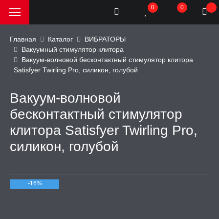
0
0
Главная
Каталог
ВИБРАТОРЫ
Вакуумный стимулятор клитора
Вакуум-волновой бесконтактный стимулятор клитора
РОДАЖА, АКЦИИ и
Satisfyer Twirling Pro, силикон, голубой
КИ
Вакуум-волновой
АТОРЫ
бесконтактный стимулятор
улятор клитора
клитора Satisfyer Twirling Pro,
силикон, голубой
h, премиум
ар
-16%
епка
ьтом