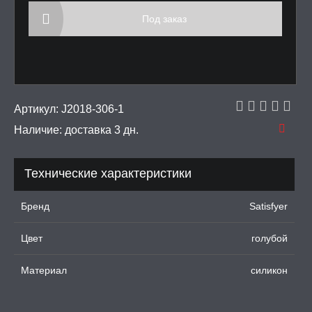
Под заказ
ИЧЕСКОЕ БЕЛЬЕ
 И ФЕТИШ
Артикул:
J2018-306-1
И, ИНТИМ-ГЕЛИ,
А, ЛУБРИКАНТЫ
Наличие:
доставка 3 дн.
УРБАТОРЫ ДЛЯ
ИН
Технические характеристики
ЦИОННЫЕ КОЛЬЦА И
Бренд
Satisfyer
ДКИ НА ЧЛЕН
Цвет
голубой
УЖДАЮЩИЕ
СТВА, ФЕРОМОНЫ
Материал
силикон
ОПУЛИ, ВИБРОЯЙЦА,
АЖЕРЫ КЕГЕЛЯ