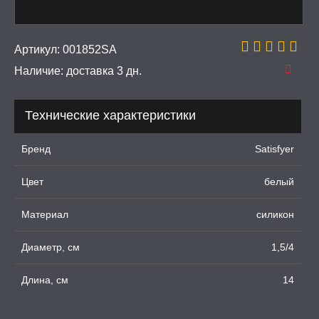
ИЧЕСКОЕ БЕЛЬЕ
Артикул:
001852SA
Наличие:
доставка 3 дн.
 И ФЕТИШ
Технические характеристики
И, ИНТИМ-ГЕЛИ,
А, ЛУБРИКАНТЫ
Бренд
Satisfyer
УРБАТОРЫ ДЛЯ
ИН
Цвет
белый
ЦИОННЫЕ КОЛЬЦА И
Материал
силикон
ДКИ НА ЧЛЕН
Диаметр, см
1,5/4
УЖДАЮЩИЕ
СТВА, ФЕРОМОНЫ
Длина, см
14
ОПУЛИ, ВИБРОЯЙЦА,
АЖЕРЫ КЕГЕЛЯ