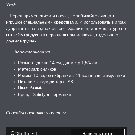
Уход
РОЧНАЯ КАРТА
Перед применением и после, не забывайте очищать
игрушки специальными средствами. И использовать в играх
А -50%, ТОВАР ЗА
ЦЕНЫ
лубриканты на водной основе. Храните при температуре не
выше 25 градусов в персональном мешочке, отдельно от
других игрушек.
СЕССИЯ ОБРАЗ
Характеристики
РИ, БОНДАЖ
Размер: длина 14 см, диаметр 1,5/4 см.
Материал: силикон.
Режим: 10 видов вибраций и 11 волновой стимуляции.
Питание: аккумулятор+USB.
Цвет: белый.
Бренд: Satisfyer, Германия.
Способы доставки и оплаты
Отзывы -
1
Написать отзыв