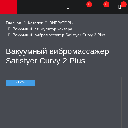
0
0
Главная
Каталог
ВИБРАТОРЫ
Вакуумный стимулятор клитора
Вакуумный вибромассажер Satisfyer Curvy 2 Plus
РОДАЖА, АКЦИИ и
КИ
Вакуумный вибромассажер
АТОРЫ
Satisfyer Curvy 2 Plus
улятор клитора
-12%
h, премиум
ар
епка
ьтом