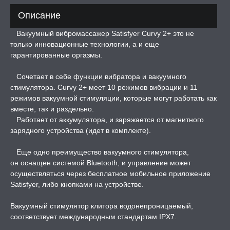
ПОНЫ,
Описание
ОПРОТЕЗЫ
Вакуумный вибромассажер Satisfyer Curvy 2+ это не
только инновационные технологии, а и еще
ЛЬ ДЛЯ СЕКСА
гарантированные оргазмы.
Сочетает в себе функции вибратора и вакуумного
УМНЫЕ ПОМПЫ
стимулятора. Curvy 2+ меет 10 режимов вибрации и 11
режимов вакуумной стимуляции, которые могут работать как
М ПРИКОЛЫ,
вместе, так и раздельно.
РОЧНАЯ УПАКОВКА
Работает от аккумулятора, и заряжается от магнитного
зарядного устройства (идет в комплекте).
ЕРВАТИВЫ
Еще одно преимущество вакуумного стимулятора,
он оснащен системой Bluetooth, и управление может
ТРУАЛЬНЫЕ ЧАШИ И
осуществляться через бесплатное мобильное приложение
ОНЫ ДЛЯ СЕКСА
Satisfyer, либо кнопками на устройстве.
Вакуумный стимулятор клитора водонепроницаемый,
ДЫ
соответствует международным стандартам IPX7.