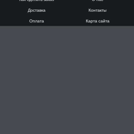
Доставка
Контакты
Оплата
Карта сайта
Сотрудничество
8 (920) 000-60-32
8 (910) 137-73-
58
Понедельник - Суббота
с 12:00 до 21:00
Воскресенье
- выходной
Доставка за час в Н.Новгороде
Заказать звонок