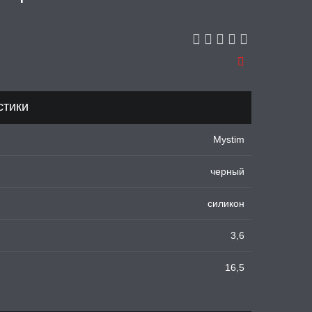
стики
Mystim
черный
силикон
3,6
16,5