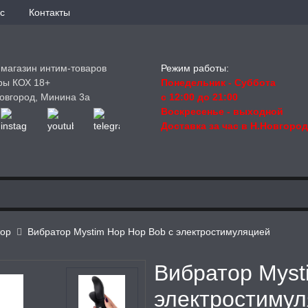
с
Контакты
-магазин интим-товаров
Режим работы:
ры КОХ 18+
Понедельник - Суббота
овгород, Минина 3а
с 12:00 до 21:00
Воскресенье
- выходной
Доставка за час в Н.Новгоро
тор
Вибратор Mystim Hop Hop Bob с электростимуляцией
Вибратор Myst
электростиму