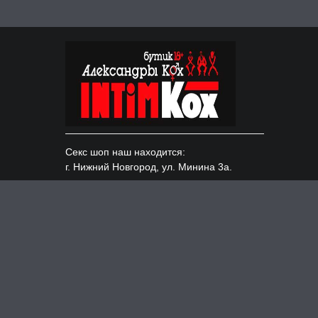
Секс шоп наш находится:
г. Нижний Новгород, ул. Минина 3а.
Доставка по всем городам России:
Москва, Казань, СПБ и т.д.
ИНН 526220154490, ОГРНИП 319527500104628