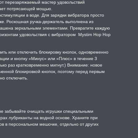
тот перезаряжаемый мастер удовольствий
дает потрясающей мощью.
тимуляции в воде. Для зарядки вибратора просто
ке. Роскошная ручка-держатель выполнена из
крашена зеркальными элементами. Превратите каждую
оризонтам удовольствия с вибратором Mystim Hop Hop
чить или отключить блокировку кнопок, одновременно
ации и кнопку «Минус» или «Плюс» в течение 3
лько раз кратковременно мигнут.) Внимание: новое
юченной блокировкой кнопок, поэтому перед первым
но отключить.
е забывайте очищать игрушки специальными
грах лубриканты на водной основе. Храните при
ов в персональном мешочке, отдельно от других