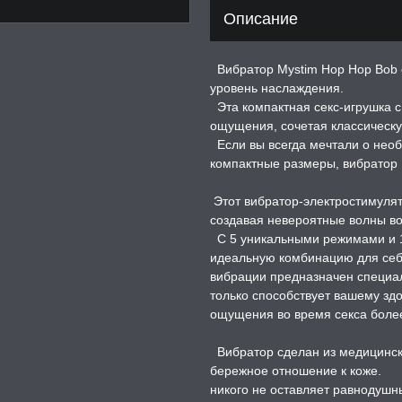
Описание
Вибратор Mystim Hop Hop Bob с
уровень наслаждения.
Эта компактная секс-игрушка 
ощущения, сочетая классическ
Если вы всегда мечтали о нео
компактные размеры, вибратор
Этот вибратор-электростимулят
создавая невероятные волны в
С 5 уникальными режимами и 1
идеальную комбинацию для себ
вибрации предназначен специал
только способствует вашему здо
ощущения во время секса боле
Вибратор сделан из медицинск
бережное отношение к коже.
никого не оставляет равнодушн