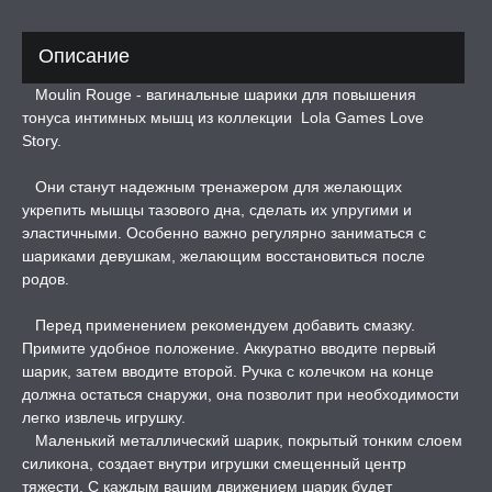
ДЫ
Описание
Moulin Rouge - вагинальные шарики для повышения
РОЧНАЯ КАРТА
тонуса интимных мышц из коллекции Lola Games Love
Story.
А -50%, ТОВАР ЗА
ЦЕНЫ
Они станут надежным тренажером для желающих
укрепить мышцы тазового дна, сделать их упругими и
эластичными. Особенно важно регулярно заниматься с
СЕССИЯ ОБРАЗ
шариками девушкам, желающим восстановиться после
родов.
РИ, БОНДАЖ
Перед применением рекомендуем добавить смазку.
Примите удобное положение. Аккуратно вводите первый
шарик, затем вводите второй. Ручка с колечком на конце
должна остаться снаружи, она позволит при необходимости
легко извлечь игрушку.
Маленький металлический шарик, покрытый тонким слоем
силикона, создает внутри игрушки смещенный центр
тяжести. С каждым вашим движением шарик будет