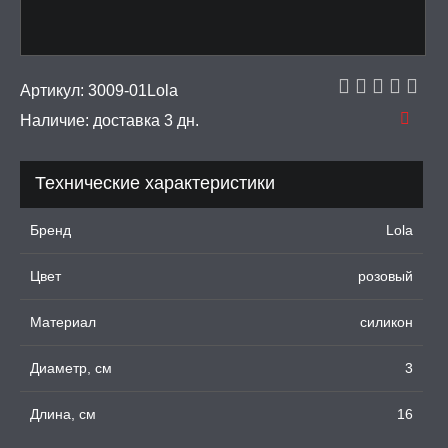
еля
Артикул:
3009-01Lola
ПОНЫ,
ОПРОТЕЗЫ
Наличие:
доставка 3 дн.
ЛЬ ДЛЯ СЕКСА
Технические характеристики
УМНЫЕ ПОМПЫ
Бренд
Lola
Цвет
розовый
М ПРИКОЛЫ,
РОЧНАЯ УПАКОВКА
Материал
силикон
ЕРВАТИВЫ
Диаметр, см
3
ТРУАЛЬНЫЕ ЧАШИ И
Длина, см
16
ОНЫ ДЛЯ СЕКСА