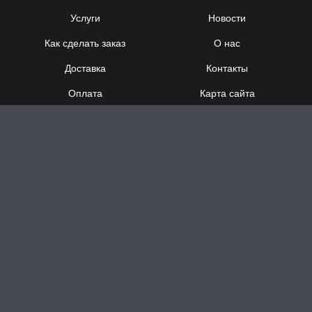
Услуги
Новости
Как сделать заказ
О нас
Доставка
Контакты
Оплата
Карта сайта
Сотрудничество
8 (920) 000-60-32
8 (910) 137-73-
58
Понедельник - Суббота
с 12:00 до 21:00
Воскресенье
- выходной
Доставка за час в Н.Новгороде