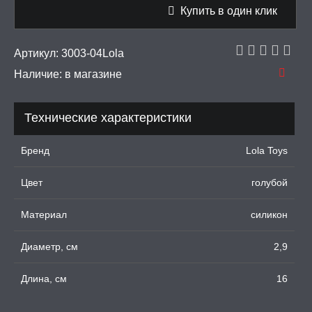
Купить в один клик
еля
Артикул:
3003-04Lola
ПОНЫ,
Наличие:
в магазине
ОПРОТЕЗЫ
ЛЬ ДЛЯ СЕКСА
Технические характеристики
Бренд
Lola Toys
УМНЫЕ ПОМПЫ
Цвет
голубой
М ПРИКОЛЫ,
РОЧНАЯ УПАКОВКА
Материал
силикон
ЕРВАТИВЫ
Диаметр, см
2,9
Длина, см
16
ТРУАЛЬНЫЕ ЧАШИ И
ОНЫ ДЛЯ СЕКСА