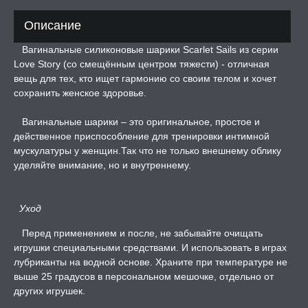
ДЫ
Описание
Вагинальные силиконовые шарики Scarlet Sails из серии
РОЧНАЯ КАРТА
Love Story (со смещённым центром тяжести) - отличная
вещь для тех, кто ищет гармонию со своим телом и хочет
сохранить женское здоровье.
А -50%, ТОВАР ЗА
ЦЕНЫ
Вагинальные шарики – это оригинальное, простое и
действенное приспособление для тренировки интимной
СЕССИЯ ОБРАЗ
мускулатуры у женщин.Так что не только внешнему облику
уделяйте внимание, но и внутреннему.
РИ, БОНДАЖ
Уход
Перед применением и после, не забывайте очищать
игрушки специальными средствами. И использовать в играх
лубриканты на водной основе. Храните при температуре не
выше 25 градусов в персональном мешочке, отдельно от
других игрушек.