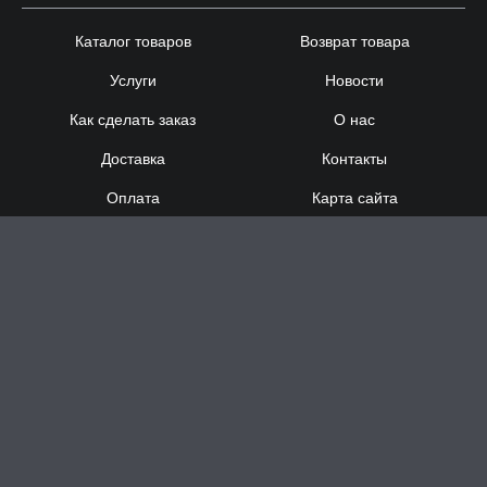
Каталог товаров
Возврат товара
Услуги
Новости
Как сделать заказ
О нас
Доставка
Контакты
Оплата
Карта сайта
Сотрудничество
8 (920) 000-60-32
8 (910) 137-73-
58
Понедельник - Суббота
с 12:00 до 21:00
Воскресенье
- выходной