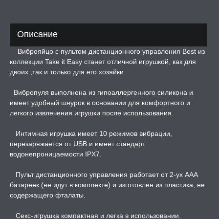
ДЫ
Описание
РОЧНАЯ КАРТА
Виброяйцо с пультом дистанционного управления Best из
коллекции Take it Easy станет отличной игрушкой, как для
А -50%, ТОВАР ЗА
двоих ,так и только для его хозяйки.
ЦЕНЫ
Вибропуля выполнена из гипоаллергенного силикона и
имеет удобный шнурок в основании для комфортного и
СЕССИЯ ОБРАЗ
легкого извлечения игрушки после использования.
Интимная игрушка имеет 10 режимов вибрации,
РИ, БОНДАЖ
перезаряжается от USB и имеет стандарт
водонепроницаемости IPX7.
Пульт дистанционного управления работает от 2-ух ААА
батареек (не идут в комплекте) и изготовлен из пластика, не
содержащего фталаты.
Секс-игрушка компактная и легка в использовании.