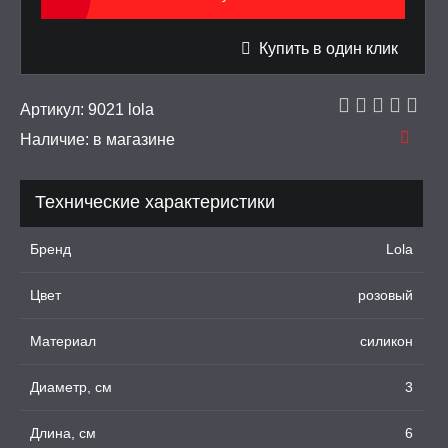
еля
Купить в один клик
ПОНЫ,
Артикул:
9021 lola
ОПРОТЕЗЫ
Наличие:
в магазине
ЛЬ ДЛЯ СЕКСА
Технические характеристики
УМНЫЕ ПОМПЫ
Бренд
Lola
М ПРИКОЛЫ,
Цвет
розовый
РОЧНАЯ УПАКОВКА
Материал
силикон
ЕРВАТИВЫ
Диаметр, см
3
ТРУАЛЬНЫЕ ЧАШИ И
ОНЫ ДЛЯ СЕКСА
Длина, см
6