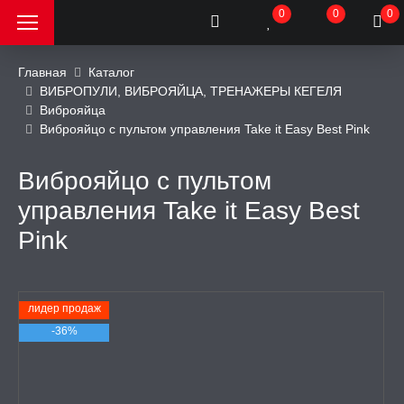
0
0
0
Главная
Каталог
ВИБРОПУЛИ, ВИБРОЯЙЦА, ТРЕНАЖЕРЫ КЕГЕЛЯ
Виброяйца
РОДАЖА, АКЦИИ и
Виброяйцо с пультом управления Take it Easy Best Pink
КИ
Виброяйцо с пультом
АТОРЫ
управления Take it Easy Best
Pink
ОИМИТАТОРЫ
ЬНЫЕ ИГРУШКИ
лидер продаж
-36%
ИЧЕСКОЕ БЕЛЬЕ