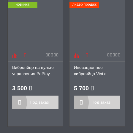
новинка
лидер продаж
Виброяйцо на пульте
Иновационное
управления PoPtoy
виброяйцо Vini с
Дьяволёнок
управлением через
приложение Magic
3 500
5 700
Motion
Под заказ
Под заказ