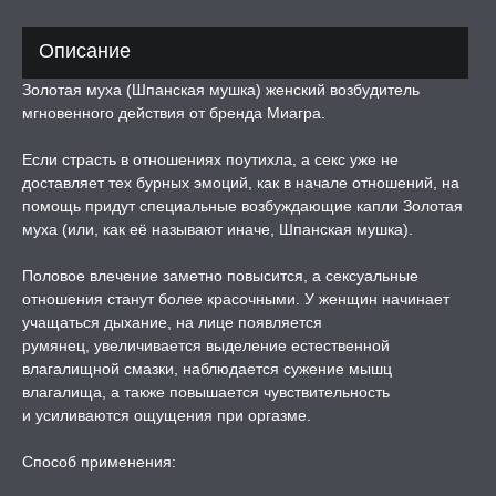
Описание
РОЧНАЯ КАРТА
Золотая муха (Шпанская мушка) женский возбудитель
А -50%, ТОВАР ЗА
мгновенного действия от бренда Миагра.
ЦЕНЫ
Если страсть в отношениях поутихла, а секс уже не
доставляет тех бурных эмоций, как в начале отношений, на
СЕССИЯ ОБРАЗ
помощь придут специальные возбуждающие капли Золотая
муха (или, как её называют иначе, Шпанская мушка).
РИ, БОНДАЖ
Половое влечение заметно повысится, а сексуальные
отношения станут более красочными. У женщин начинает
учащаться дыхание, на лице появляется
румянец, увеличивается выделение естественной
влагалищной смазки, наблюдается сужение мышц
влагалища, а также повышается чувствительность
и усиливаются ощущения при оргазме.
Способ применения: