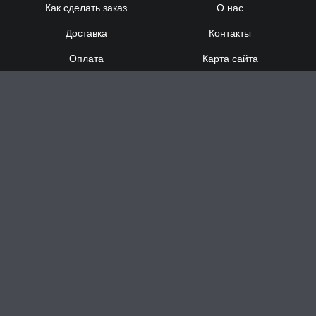
Как сделать заказ
О нас
Доставка
Контакты
Оплата
Карта сайта
Сотрудничество
8 (920) 000-60-32
8 (910) 137-73-
58
Понедельник - Суббота
с 12:00 до 21:00
Воскресенье
- выходной
Доставка за час в Н.Новгороде