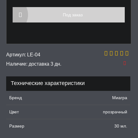
АЖЕРЫ КЕГЕЛЯ
Под заказ
ПОНЫ,
ОПРОТЕЗЫ
ЛЬ ДЛЯ СЕКСА
Артикул:
LE-04
УМНЫЕ ПОМПЫ
Наличие:
доставка 3 дн.
М ПРИКОЛЫ,
РОЧНАЯ УПАКОВКА
Технические характеристики
ЕРВАТИВЫ
Бренд
Миагра
Цвет
прозрачный
ТРУАЛЬНЫЕ ЧАШИ И
ОНЫ ДЛЯ СЕКСА
Размер
30 мл.
ДЫ