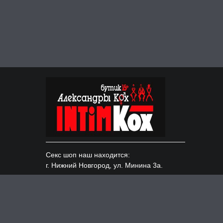
Секс шоп наш находится:
г. Нижний Новгород, ул. Минина 3а.
Доставка по всем городам России:
Москва, Казань, СПБ и т.д.
ИНН 526220154490, ОГРНИП 319527500104628