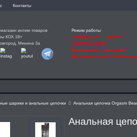
с
Контакты
-магазин интим-товаров
Режим работы:
ры КОХ 18+
Понедельник - Суббота
овгород, Минина 3а
с 12:00 до 21:00
Воскресенье
- выходной
Доставка за час в Н.Новгоро
ные шарики и анальные цепочки
Анальная цепочка Orgasm Bead
Анальная цепо