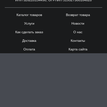
ИНН 526220154490, ОГРНИП 319527500104628
Каталог товаров
Возврат товара
Услуги
Новости
Как сделать заказ
О нас
Доставка
Контакты
Оплата
Карта сайта
Сотрудничество
8 (920) 000-60-32
8 (910) 137-73-
58
Понедельник - Суббота
с 12:00 до 21:00