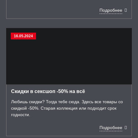
 И ФЕТИШ
Подробнее
И, ИНТИМ-ГЕЛИ,
А, ЛУБРИКАНТЫ
УРБАТОРЫ ДЛЯ
16.05.2024
ИН
ЦИОННЫЕ КОЛЬЦА И
ДКИ НА ЧЛЕН
УЖДАЮЩИЕ
СТВА, ФЕРОМОНЫ
Скидки в сексшоп -50% на всё
ОПУЛИ, ВИБРОЯЙЦА,
АЖЕРЫ КЕГЕЛЯ
Любишь скидки? Тогда тебе сюда. Здесь все товары со
скидкой -50%. Старая коллекция или подходит срок
ПОНЫ,
годности.
ОПРОТЕЗЫ
Подробнее
ЛЬ ДЛЯ СЕКСА