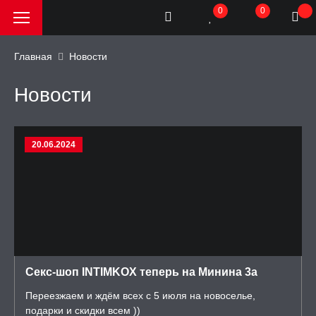
0
0
Главная
Новости
Новости
РОДАЖА, АКЦИИ и
КИ
АТОРЫ
20.06.2024
ОИМИТАТОРЫ
ЬНЫЕ ИГРУШКИ
Секс-шоп INTIMKOX теперь на Минина 3а
ИЧЕСКОЕ БЕЛЬЕ
Переезжаем и ждём всех с 5 июля на новоселье,
подарки и скидки всем ))