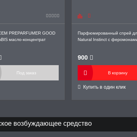
ICEM PREPARFUMER GOOD
Парфюмированный спрей дл
BIS масло-концентрат
Natural Instinct с феромонам
онов для женщин, 10 мл
Женский Pure Crystal, 50 мл
900
Под заказ
В корзину
Купить в один клик
кое возбуждающее средство