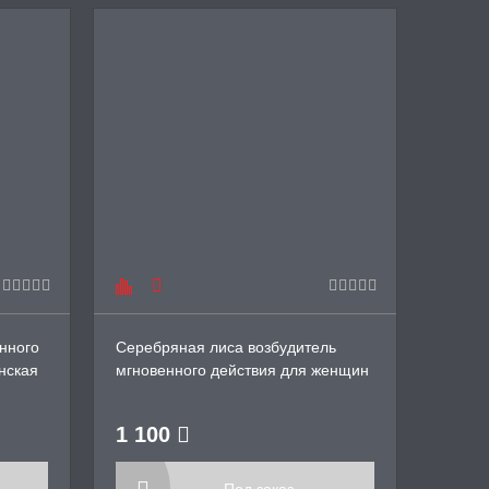
новин
нного
Серебряная лиса возбудитель
Возбу
нская
мгновенного действия для женщин
женщи
Silver Fox, 30 мл.
1 100
1 6