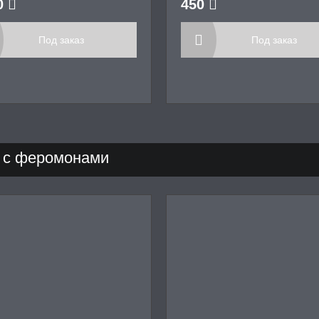
0
450
Под заказ
Под заказ
 с феромонами