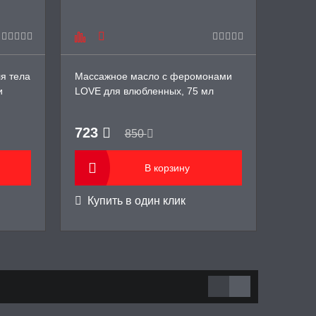
я тела
Массажное масло с феромонами
Парфю
и
LOVE для влюбленных, 75 мл
фером
PAR K
723
1 2
850
В корзину
Купить в один клик
Купи