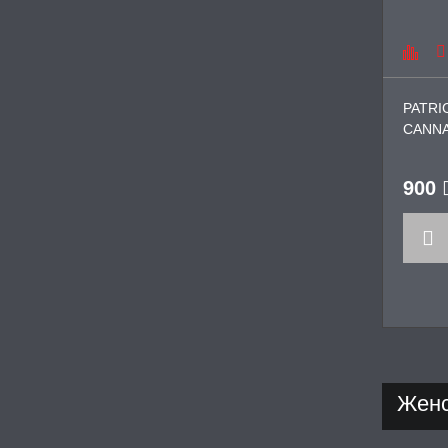
PATR
CANNA
фером
900
Женс