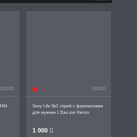
MAN
Sexy Life №1 спрей с феромонами
Мужск
для мужчин L'Eau par Kenzo
EROM
1 000
750