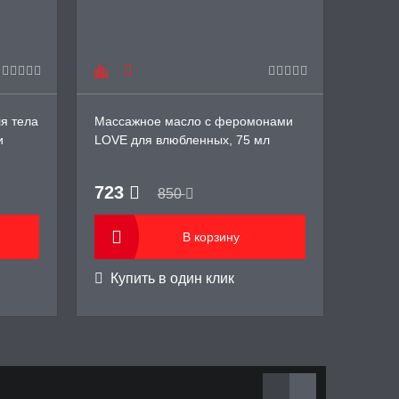
я тела
Массажное масло с феромонами
Парфю
и
LOVE для влюбленных, 75 мл
фером
PAR K
723
1 2
850
В корзину
Купить в один клик
Купи