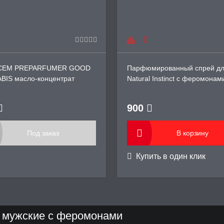
ICEM PREPARFUMER GOOD
Парфюмированный спрей дл
BIS масло-концентрат
Natural Instinct с феромонам
онов для женщин, 10 мл
Женский Pure Crystal, 50 мл
900
Под заказ
В корзину
Купить в один клик
 мужские с феромонами