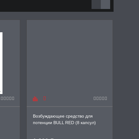
новин
Возбуждающее средство для
Возбу
потенции BULL RED (8 капсул)
женщи