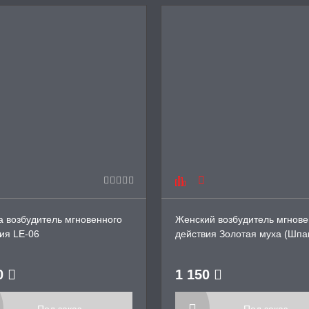
а возбудитель мгновенного
Женский возбудитель мгнове
ия LE-06
действия Золотая муха (Шпа
мушка), 30 мл.
0
1 150