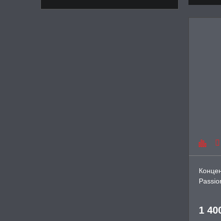
Концен
Passi
1 40