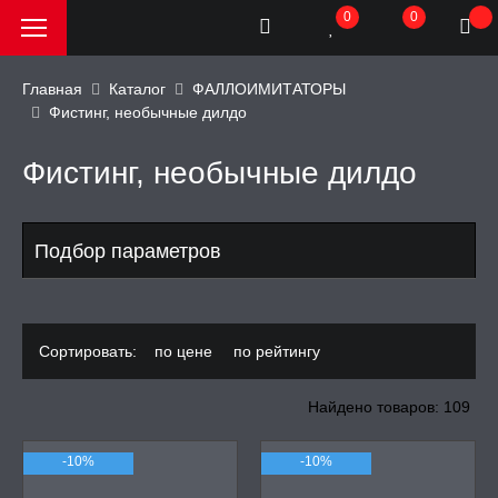
0
0
Главная
Каталог
ФАЛЛОИМИТАТОРЫ
Фистинг, необычные дилдо
РОДАЖА, АКЦИИ и
КИ
Фистинг, необычные дилдо
АТОРЫ
Подбор параметров
ОИМИТАТОРЫ
Сортировать:
по цене
по рейтингу
имитаторы
Найдено товаров: 109
-10%
-10%
фаллоимитаторы