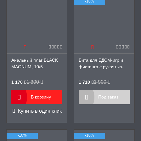
-10%
Анальный плаг BLACK
Бита для БДСМ-игр и
MAGNUM, 10/5
фистинга с рукоятью-
фаллосом, Sitabella
1 300
1 900
1 170
1 710
В корзину
Под заказ
Купить в один клик
-10%
-10%