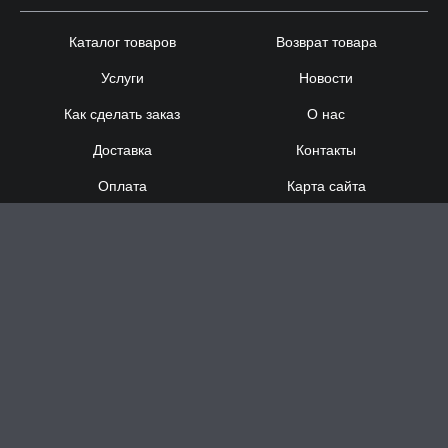
Каталог товаров
Возврат товара
Услуги
Новости
Как сделать заказ
О нас
Доставка
Контакты
Оплата
Карта сайта
Сотрудничество
8 (920) 000-60-32
8 (910) 137-73-
58
Понедельник - Суббота
с 12:00 до 21:00
Воскресенье
- выходной