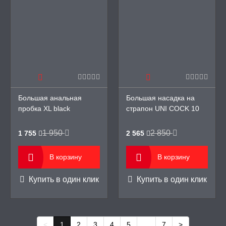
Большая анальная
Большая насадка на
пробка XL black
страпон UNI COCK 10
MAGNUM, 13/6,5 см
Lovetoy, 25/6,8 см
1 950
2 850
1 755
2 565
В корзину
В корзину
Купить в один клик
Купить в один клик
<
1
2
3
4
5
...
7
>