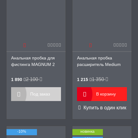
Анальная пробка для
Анальная пробка
фистинга MAGNUM 2
расширитель Medium
Large black, 14/7.5
Petals Anal Extender
2 100
1 350
1 890
1 215
Под заказ
В корзину
Купить в один клик
-10%
новинка