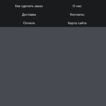
Как сделать заказ
О нас
Доставка
Контакты
Оплата
Карта сайта
Сотрудничество
8 (920) 000-60-32
8 (910) 137-73-
58
Понедельник - Суббота
с 12:00 до 21:00
Воскресенье
- выходной
Доставка за час в Н.Новгороде