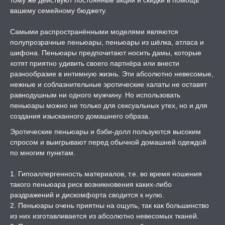
тому же действуют постоянные акции и скидки в помощь
вашему семейному бюджету.
Самыми распространёнными моделями являются
полупрозрачные пеньюары, пеньюары из шёлка, атласа и
шифона. Пеньюары предпочитают носить дамы, которые
хотят приятно удивить своего партнёра или внести
разнообразие в интимную жизнь. Эти абсолютно невесомые,
нежные и соблазнительные эротические халаты не оставят
равнодушным ни одного мужчину. Но использовать
пеньюары можно не только для сексуальных утех, но и для
создания изысканного домашнего образа.
Эротические пеньюары и бэби-долл пользуются высоким
спросом и выигрывают перед обычной домашней одеждой
по многим пунктам.
1. Гипоаллергенность материалов, т.е. во время ношения
такого пеньюара риск возникновения каких-либо
раздражений и дискомфорта сводится к нулю.
2. Пеньюары очень приятны на ощупь, так как большинство
из них изготавливается из абсолютно невесомых тканей.