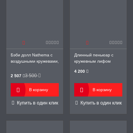
ЛЬ ДЛЯ СЕКСА
УМНЫЕ ПОМПЫ
М ПРИКОЛЫ,
Бэби долл Nathema с
Длинный пеньюар с
РОЧНАЯ УПАКОВКА
воздушными кружевами,
кружевным лифом
40-44
EXQUISITE
ЕРВАТИВЫ
4 200
3 500
2 507
ТРУАЛЬНЫЕ ЧАШИ И
В корзину
В корзину
ОНЫ ДЛЯ СЕКСА
Купить в один клик
Купить в один клик
ДЫ
РОЧНАЯ КАРТА