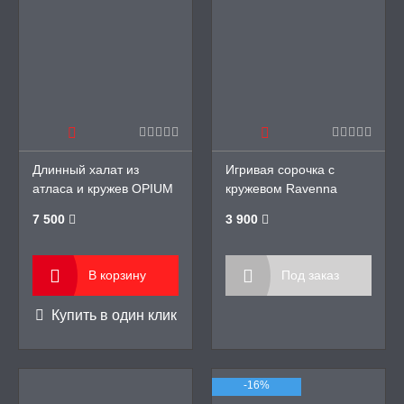
А -50%, ТОВАР ЗА
ЦЕНЫ
СЕССИЯ ОБРАЗ
РИ, БОНДАЖ
Длинный халат из
Игривая сорочка с
атласа и кружев OPIUM
кружевом Ravenna
LUXURY
Chemise Black
7 500
3 900
В корзину
Под заказ
Купить в один клик
-16%