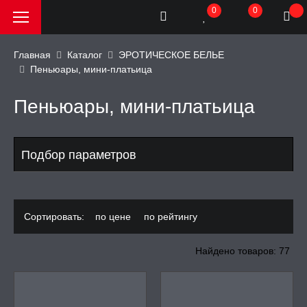
0
0
Главная
Каталог
ЭРОТИЧЕСКОЕ БЕЛЬЕ
Пеньюары, мини-платьица
РОДАЖА, АКЦИИ и
КИ
Пеньюары, мини-платьица
АТОРЫ
Подбор параметров
ОИМИТАТОРЫ
Сортировать:
по цене
по рейтингу
ЬНЫЕ ИГРУШКИ
Найдено товаров: 77
ИЧЕСКОЕ БЕЛЬЕ