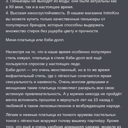
3. Пеньюары не выходят из моды: они были актуальны как
в XII веке, так и в настоящее время.
4. Высокая износоустойчивость. В нашем магазине IntimKox
вы можете купить только качественные пеньюары от
популярных брендов, которые способны выдержать
множество стирок без ущерба цвету и прочности.
Мини-платьица или бэби-долл.
Несмотря на то, что в наше время особенно популярен
стиль кэжуал, платьица в стиле бэби-долл всё ещё
пользуются спросом у настоящих леди.
Бэби-долл — это очень женственный, но в то же время
инфантильный стиль, где с лёгкостью сочетаются яркая
сексуальность и наивность. Очень многим девушкам и
женщинам такие платьица позволяют раскрыть всю свою
истинную привлекательность. А у мужчин никогда не пройдёт
мечта вспомнить прошлое и вернуться лет на 10 назад с
любимой в таком легкомысленном и возбуждающем наряде.
Лёгкие и нежные платьица из тонкого кружева пастельных
тонов с лёгкостью вскружат голову вашему партнёру. Кроме
того, это ещё и очень удобная домашняя одежда: модели из