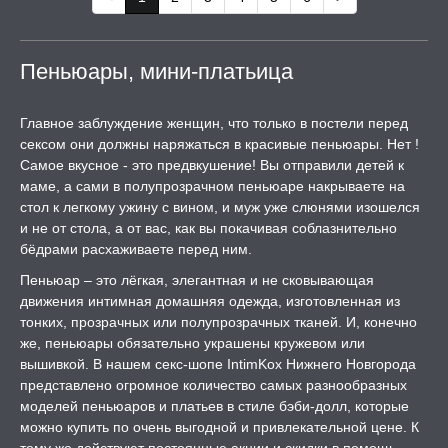
Пеньюары, мини-платьица
Главное заблуждение женщин, что только в постели перед
сексом они должны наряжаться в красивые пеньюары. Нет !
Самое вкусное - это предвкушение! Вы отправили детей к
маме, а сами в полупрозрачном пеньюаре накрываете на
стол к легкому ужину с вином, и муж уже слюнями изошелся
и не от стола, а от вас, как вы покачивая соблазнительно
бёдрами расхаживаете перед ним.
Пеньюар – это лёгкая, элегантная и не сковывающая
движения интимная домашняя одежда, изготовленная из
тонких, прозрачных или полупрозрачных тканей. И, конечно
же, пеньюары обязательно украшены кружевом или
вышивкой. В нашем секс-шопе IntimKox Нижнего Новгорода
представлено огромное количество самых разнообразных
моделей пеньюаров и платьев в стиле бэби-долл, которые
можно купить по очень выгодной и привлекательной цене. К