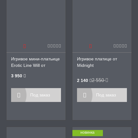
Игривое мини-платьице
Игривое платице от
Erotic Line Will от
Midnight
Passion
3 950
2 550
2 140
Под заказ
Под заказ
новинка