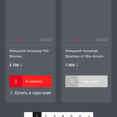
Изящный пеньюар Hot
Изящный пеньюар
Woman
Shartres от Mia-Amore
2 700
7 000
В корзину
Под заказ
Купить в один клик
<
1
2
3
4
5
6
>